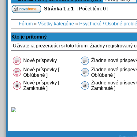
Stránka
1
z
1
[ Počet tém: 0 ]
Fórum
»
Všetky kategórie
»
Psychické / Osobné probl
Kto je prítomný
Uživatelia prezerajúci si toto fórum: Žiadny registrovaný u
Nové príspevky
Žiadne nové príspev
Nové príspevky [
Žiadne nové príspevk
Obľúbené ]
Obľúbené ]
Nové príspevky [
Žiadne nové príspevk
Zamknuté ]
Zamknuté ]
Powered b