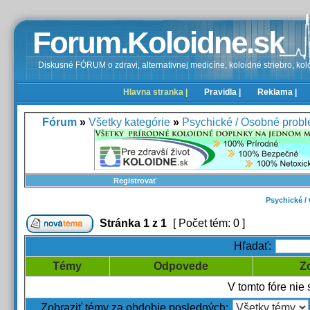
Forum.Koloidne.sk
Diskusné FÓRUM o zdravi, alternativnej medicíne, koloidné striebro, kolo
Hlavna stranka |
Pravidla |
Reklama |
Fórum
»
Všetky kategórie
»
Psychické / Osobné probl
Registrovať
Psychické /
Stránka
1
z
1
[ Počet tém: 0 ]
Hľadať:
Témy
Odpovede
Z
V tomto fóre nie
Zobraziť témy za obdobie posledných: