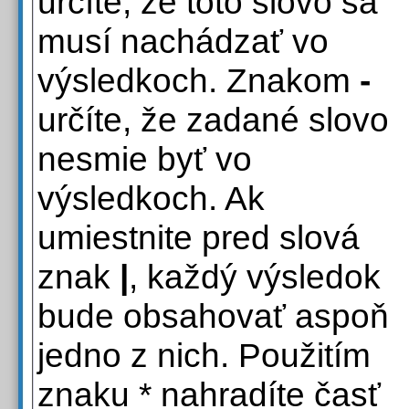
určíte, že toto slovo sa
musí nachádzať vo
výsledkoch. Znakom
-
určíte, že zadané slovo
nesmie byť vo
výsledkoch. Ak
umiestnite pred slová
znak
|
, každý výsledok
bude obsahovať aspoň
jedno z nich. Použitím
znaku * nahradíte časť