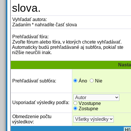
slova.
Vyhľadať autora:
Zadaním * nahradíte časť slova
Prehľadávať fóra:
Zvoľte fórum alebo fóra, v ktorých chcete vyhľadávať.
Automaticky budú prehľadávané aj subfóra, pokiaľ ste
nižšie neurčili inak.
Nasta
Prehľadávať subfóra:
Áno
Nie
Usporiadať výsledky podľa:
Vzostupne
Zostupne
Obmedzenie počtu
výsledkov: