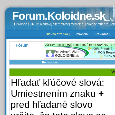
Forum.Koloidne.sk
Diskusné FÓRUM o zdravi, alternativnej medicíne, koloidné striebro, kolo
Hlavna stranka |
Pravidla |
Reklama |
Fórum
Registrovať
V
Hľadať kľúčové slová:
Umiestnením znaku
+
pred hľadané slovo