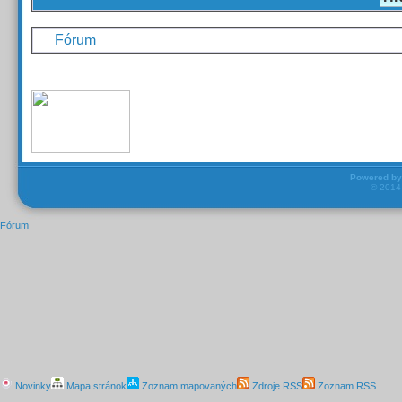
Fórum
Powered b
© 201
Fórum
Novinky
Mapa stránok
Zoznam mapovaných
Zdroje RSS
Zoznam RSS