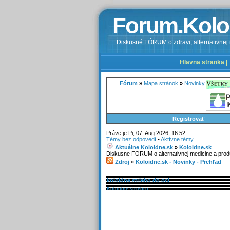
Forum.Kolo
Diskusné FÓRUM o zdravi, alternativnej m
Hlavna stranka |
Fórum
»
Mapa stránok
»
Novinky
Registrovať
Práve je Pi, 07. Aug 2026, 16:52
Témy bez odpovedí
•
Aktívne témy
Aktuálne Koloidne.sk
»
Koloidne.sk
Diskusne FORUM o alternativnej medicine a prod
Zdroj
»
Koloidne.sk - Novinky - Prehľad
ODOSLAL
koloidne striebo do oci
Koloidne striebro