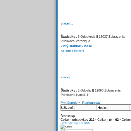
viacej ...
Štatistiky
: 3 Odpovede || 13037 Zobrazenia
Publikoval veronique
Zlatý stafilok v nose
Koloidne striebro
viacej ...
Štatistiky
: 2 Odoslal || 12098 Zobrazenia
Publikoval leana111
Prihlásenie
•
Registrovať
Uživateľ:
Heslo:
Štatistiky
Celkom príspevkov
212
• Celkom tém
62
• Celko
GYM sitemaps & RSS