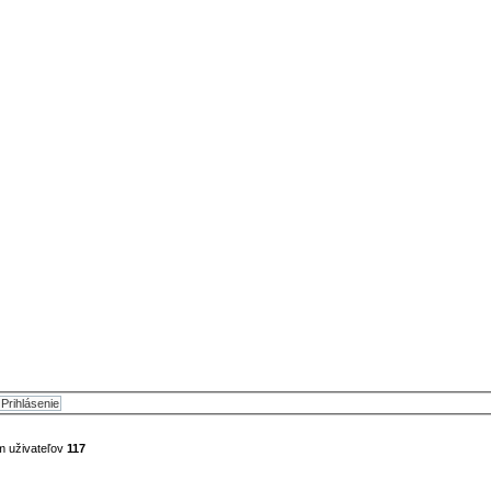
m uživateľov
117