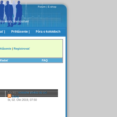
Forum
|
E-shop
 minerály, mesosilver
ať |
Prihlásenie |
Fóra o koloidoch
ihlásenie
|
Registrovať
Hľadať
FAQ
Odkaz :
koloidne striebo do oci
Zdroj
St, 02. Okt 2019, 07:50