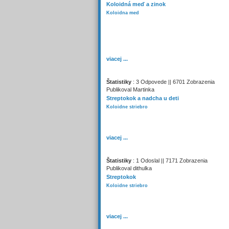
Koloidná meď a zinok
Koloidna med
viacej ...
Štatistiky
: 3 Odpovede || 6701 Zobrazenia
Publikoval Martinka
Streptokok a nadcha u deti
Koloidne striebro
viacej ...
Štatistiky
: 1 Odoslal || 7171 Zobrazenia
Publikoval dithulka
Streptokok
Koloidne striebro
viacej ...