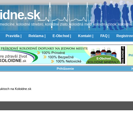
idne.sk
edicíne, koloidné striebro, koloidné zlato, koloidná med, koloidný zinok, koloidné
Pravidla |
Reklama |
E-Obchod |
Kontakt |
FAQ |
Registrov
Pr
Prihlásenie
uktoch na Koloidne.sk