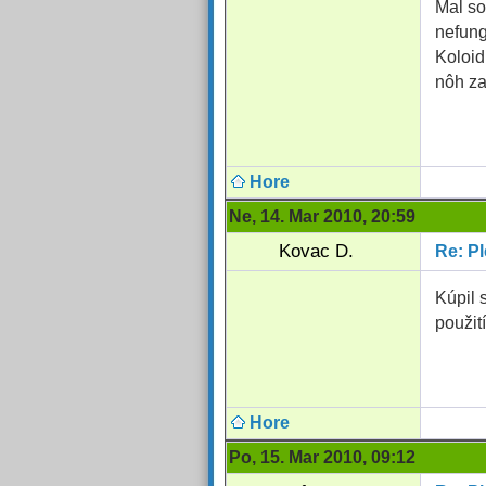
Mal so
nefung
Koloid
nôh za
Hore
Ne, 14. Mar 2010, 20:59
Kovac D.
Re: Pl
Kúpil 
použití
Hore
Po, 15. Mar 2010, 09:12