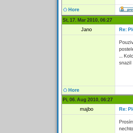
Hore
St, 17. Mar 2010, 06:27
Jano
Re: Pl
Pouziv
postel
... Ko
snazil
Hore
Pi, 06. Aug 2010, 06:27
majbo
Re: Pl
Prosím
nechto