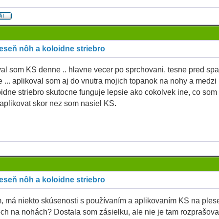
eseň nôh a koloidne striebro
al som KS denne .. hlavne vecer po sprchovani, tesne pred sp
e ... aplikoval som aj do vnutra mojich topanok na nohy a medzi
loidne striebro skutocne funguje lepsie ako cokolvek ine, co som
 aplikovat skor nez som nasiel KS.
eseň nôh a koloidne striebro
, má niekto skúsenosti s používaním a aplikovaním KS na ples
ch na nohách? Dostala som zásielku, ale nie je tam rozprašov