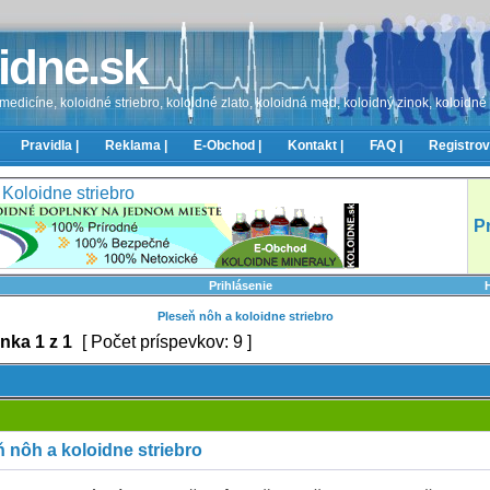
idne.sk
edicíne, koloidné striebro, koloidné zlato, koloidná med, koloidný zinok, koloidné
Pravidla |
Reklama |
E-Obchod |
Kontakt |
FAQ |
Registrov
Koloidne striebro
P
Prihlásenie
Pleseň nôh a koloidne striebro
ánka
1
z
1
[ Počet príspevkov: 9 ]
 nôh a koloidne striebro