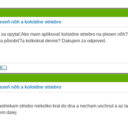
eseň nôh a koloidne striebro
sa opytať:Ako mam aplikovať koloidne striebro na plesen nôh
a pôsobiť?a kolkokrat denne? Dakujem za odpoved.
eseň nôh a koloidne striebro
nastriekam striebo niekolko krat do dna a necham uschnut a az t
em dalej