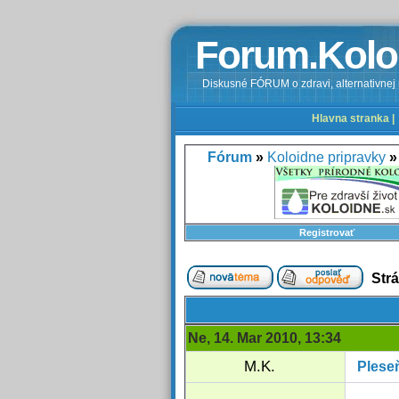
Forum.Kolo
Diskusné FÓRUM o zdravi, alternativnej m
Hlavna stranka |
Fórum
»
Koloidne pripravky
»
Registrovať
Str
Ne, 14. Mar 2010, 13:34
M.K.
Pleseň