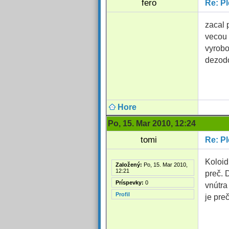
fero
Re: Pl
zacal 
vecou 
vyrobo
dezodo
Hore
Po, 15. Mar 2010, 12:24
tomi
Re: Pl
Koloid
Založený:
Po, 15. Mar 2010,
12:21
preč. 
Príspevky:
0
vnútra
Profil
je pre