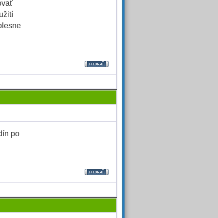
ovať
žití
plesne
dín po