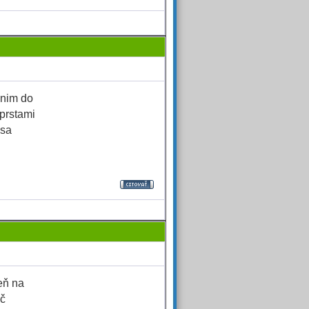
anim do
 prstami
 sa
eň na
ač