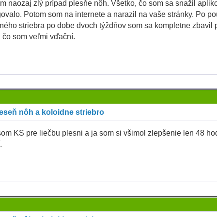
m naozaj zlý prípad plesňe nôh. Všetko, čo som sa snažil aplik
ovalo. Potom som na internete a narazil na vaše stránky. Po pou
ného striebra po dobe dvoch týždňov som sa kompletne zbavil 
 čo som veľmi vďační.
eseň nôh a koloidne striebro
som KS pre liečbu plesni a ja som si všimol zlepšenie len 48 ho
.