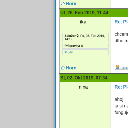
Hore
Ut, 26. Feb 2019, 11:44
ika
Re: Pl
chcem 
Založený:
Po, 25. Feb 2019,
14:19
dlho m
Príspevky:
0
Profil
Hore
St, 02. Okt 2019, 07:34
nina
Re: Pl
ahoj
ja si 
funguj