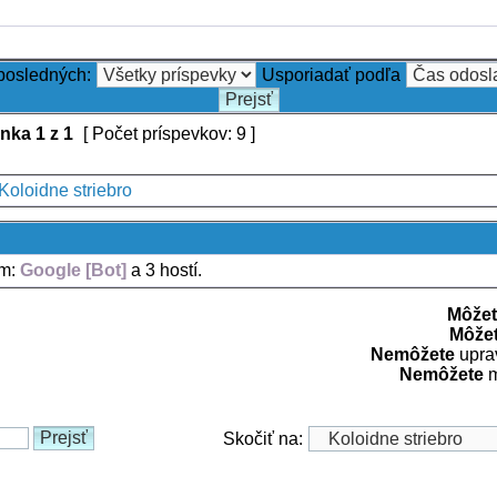
 posledných:
Usporiadať podľa
ánka
1
z
1
[ Počet príspevkov: 9 ]
Koloidne striebro
um:
Google [Bot]
a 3 hostí.
Môžet
Môže
Nemôžete
uprav
Nemôžete
m
Skočiť na: