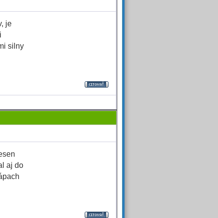
, je
i
mi silny
lesen
l aj do
zápach