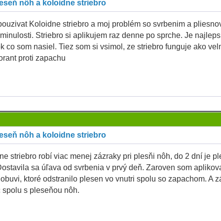
eseň nôh a koloidne striebro
pouzivat Koloidne striebro a moj problém so svrbenim a pliesnov
minulosti. Striebro si aplikujem raz denne po sprche. Je najleps
k co som nasiel. Tiez som si vsimol, ze striebro funguje ako vel
rant proti zapachu
eseň nôh a koloidne striebro
ne striebro robí viac menej zázraky pri plesňi nôh, do 2 dní je p
Dostavila sa úľava od svrbenia v prvý deň. Zaroven som aplikova
 obuvi, ktoré odstranilo plesen vo vnutri spolu so zapachom. A 
č spolu s pleseňou nôh.