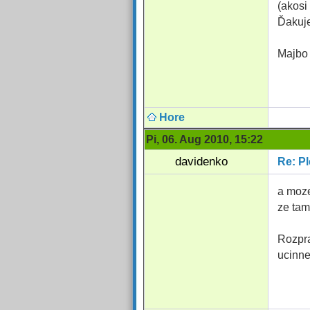
(akosi
Ďakuj
Majbo
Hore
Pi, 06. Aug 2010, 15:22
davidenko
Re: Pl
a moze
ze tam
Rozpra
ucinne