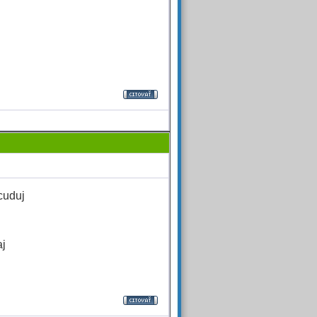
cuduj
aj