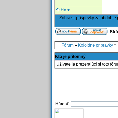
Hore
Zobraziť príspevky za obdobie
Str
Fórum
»
Koloidne pripravky
»
Kto je prítomný
Uživatelia prezerajúci si toto fór
Hľadať: