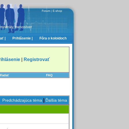
Forum
|
E-shop
 minerály, mesosilver
ať |
Prihlásenie |
Fóra o koloidoch
rihlásenie
|
Registrovať
Hľadať
FAQ
|
Predchádzajúca téma
Ďalšia téma