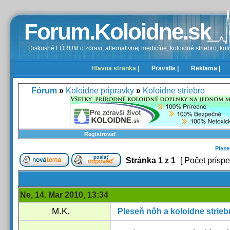
Forum.Koloidne.sk
Diskusné FÓRUM o zdravi, alternativnej medicíne, koloidné striebro, kolo
Hlavna stranka |
Pravidla |
Reklama |
Fórum
»
Koloidne pripravky
»
Koloidne striebro
Registrovať
Plese
Stránka
1
z
1
[ Počet príspe
Ne, 14. Mar 2010, 13:34
M.K.
Pleseň nôh a koloidne strieb