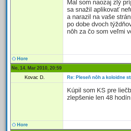
Mal som naozaj zlý pr
sa snažil aplikovať ne
a narazil na vaše strán
po dobe dvoch týždňov
nôh za čo som veľmi v
Hore
Ne, 14. Mar 2010, 20:59
Kovac D.
Re: Pleseň nôh a koloidne st
Kúpil som KS pre liečb
zlepšenie len 48 hodín 
Hore