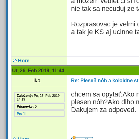
a mozem vediet ci si 
nie tak sa necuduj ze 
Rozprasovac je velmi d
a tak je KS aj ucinne 
Hore
Ut, 26. Feb 2019, 11:44
ika
Re: Pleseň nôh a koloidne st
chcem sa opytať:Ako m
Založený:
Po, 25. Feb 2019,
14:19
plesen nôh?Ako dlho 
Príspevky:
0
Dakujem za odpoved.
Profil