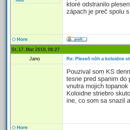
Profil
ktoré odstranilo plese
zápach je preč spolu s
Hore
St, 17. Mar 2010, 06:27
Jano
Re: Pleseň nôh a koloidne st
Pouzival som KS denne
tesne pred spanim do p
vnutra mojich topanok 
Koloidne striebro skut
ine, co som sa snazil 
Hore