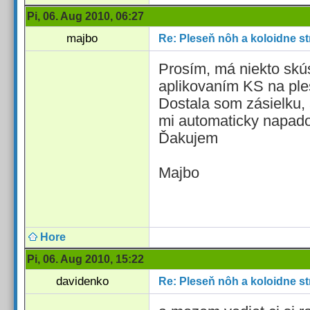
Pi, 06. Aug 2010, 06:27
majbo
Re: Pleseň nôh a koloidne st
Prosím, má niekto skú
aplikovaním KS na pl
Dostala som zásielku, 
mi automaticky napado
Ďakujem
Majbo
Hore
Pi, 06. Aug 2010, 15:22
davidenko
Re: Pleseň nôh a koloidne st