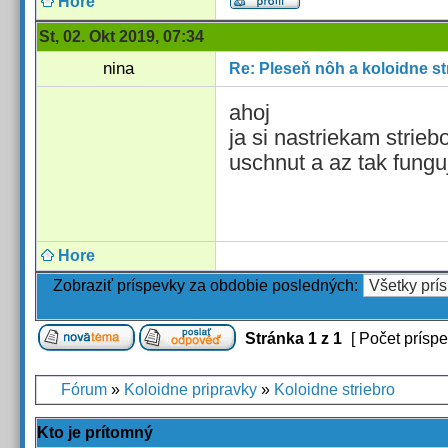
Hore
St, 02. Okt 2019, 07:34
nina
Re: Pleseň nôh a koloidne st
ahoj
ja si nastriekam strie
uschnut a az tak fungu
Hore
Zobraziť príspevky za obdobie posledných:
Stránka
1
z
1
[ Počet príspe
Fórum
»
Koloidne pripravky
»
Koloidne striebro
Kto je prítomný