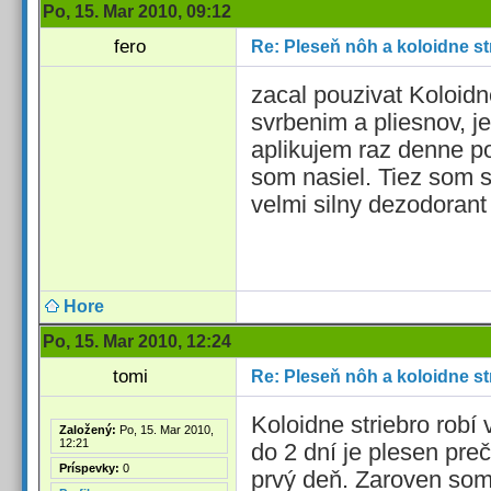
Po, 15. Mar 2010, 09:12
fero
Re: Pleseň nôh a koloidne st
zacal pouzivat Koloidn
svrbenim a pliesnov, je
aplikujem raz denne po
som nasiel. Tiez som s
velmi silny dezodorant
Hore
Po, 15. Mar 2010, 12:24
tomi
Re: Pleseň nôh a koloidne st
Koloidne striebro robí 
Založený:
Po, 15. Mar 2010,
12:21
do 2 dní je plesen pre
Príspevky:
0
prvý deň. Zaroven som 