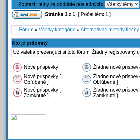
Zobraziť témy za obdobie posledných:
Stránka
1
z
1
[ Počet tém: 1 ]
Fórum
»
Všetky kategórie
»
Alternativné metody liečby
Kto je prítomný
Uživatelia prezerajúci si toto fórum: Žiadny registrovaný u
Nové príspevky
Žiadne nové príspev
Nové príspevky [
Žiadne nové príspevk
Obľúbené ]
Obľúbené ]
Nové príspevky [
Žiadne nové príspevk
Zamknuté ]
Zamknuté ]