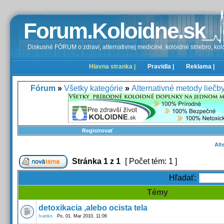
Forum.Koloidne.sk
Diskusné FÓRUM o zdravi, alternativnej medicíne, koloidné striebro, kolo
Hlavna stranka |
Pravidla |
Reklama |
Fórum
»
Všetky kategórie
»
Alternativné metody liečb
Registrovať
Alt
Stránka
1
z
1
[ Počet tém: 1 ]
Hľadať:
Témy
detoxikacia ,alebo ocista tela
Ivanko
Po, 01. Mar 2010, 11:06