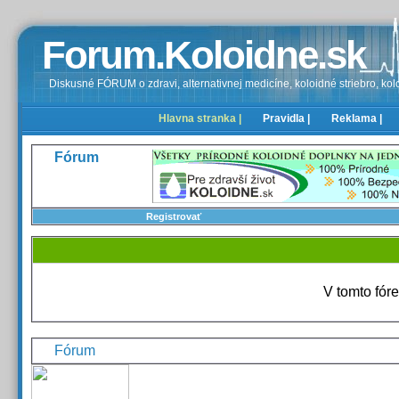
Forum.Koloidne.sk
Diskusné FÓRUM o zdravi, alternativnej medicíne, koloidné striebro, kolo
Hlavna stranka |
Pravidla |
Reklama |
Fórum
Registrovať
V tomto fóre
Fórum