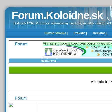
Forum.Koloidne.sk
Diskusné FÓRUM o zdravi, alternativnej medicíne, koloidné striebro, kolo
Hlavna stranka |
Pravidla |
Reklama |
Fórum
Registrovať
V tomto fór
Fórum