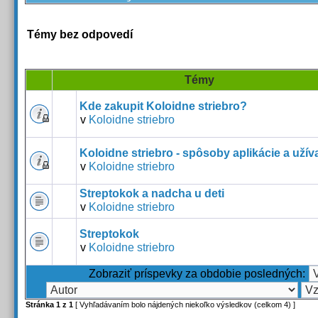
Témy bez odpovedí
Témy
Kde zakupit Koloidne striebro?
v
Koloidne striebro
Koloidne striebro - spôsoby aplikácie a užív
v
Koloidne striebro
Streptokok a nadcha u deti
v
Koloidne striebro
Streptokok
v
Koloidne striebro
Zobraziť príspevky za obdobie posledných:
Stránka
1
z
1
[ Vyhľadávaním bolo nájdených niekoľko výsledkov (celkom 4) ]