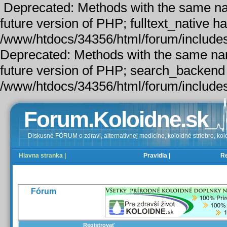
Deprecated: Methods with the same name
future version of PHP; fulltext_native h
/www/htdocs/34356/html/forum/includes/
Deprecated: Methods with the same name 
future version of PHP; search_backend 
/www/htdocs/34356/html/forum/includes
Forum.Koloidne.sk
Diskusné FÓRUM o zdravi, alternativnej medicíne, koloidné striebro, kolo
Hlavna stranka |
Pravidla |
Re
FAQ |
Registrovať |
Prihlásenie |
Fórum
Registrovať