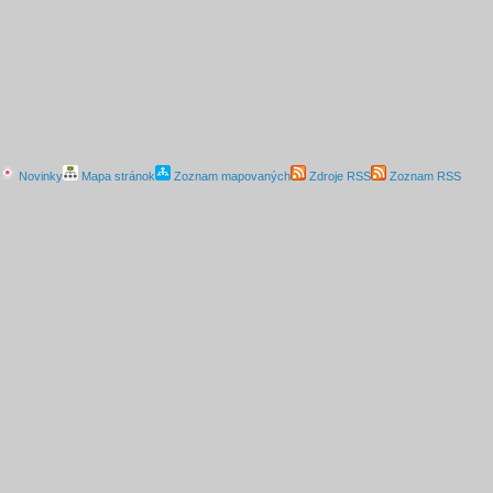
Novinky
Mapa stránok
Zoznam mapovaných
Zdroje RSS
Zoznam RSS