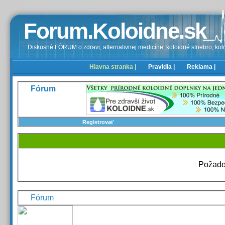
Forum.Koloidne.sk
Diskusné FÓRUM o zdravi, alternativnej medicíne, koloidné striebro, kolo
Hlavna stranka |
Pravidla |
Reklama |
Fórum
Registrovať
Požado
Fórum