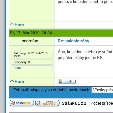
pomoze koloidne striebro pri p
Hore
St, 17. Mar 2010, 10:34
ondrofan
Re: pálenie záhy
Áno, koloidne striebro je veľm
Založený:
Pi, 26. Feb 2010,
23:35
pri páleni záhy jedine KS.
Príspevky:
0
Profil
Hore
Zobraziť príspevky za obdobie posledných:
Stránka
1
z
1
[ Počet príspe