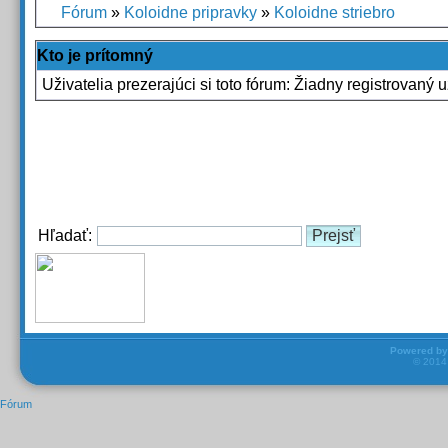
Fórum
»
Koloidne pripravky
»
Koloidne striebro
Kto je prítomný
Uživatelia prezerajúci si toto fórum: Žiadny registrovaný už
Hľadať:
Powered b
© 201
Fórum