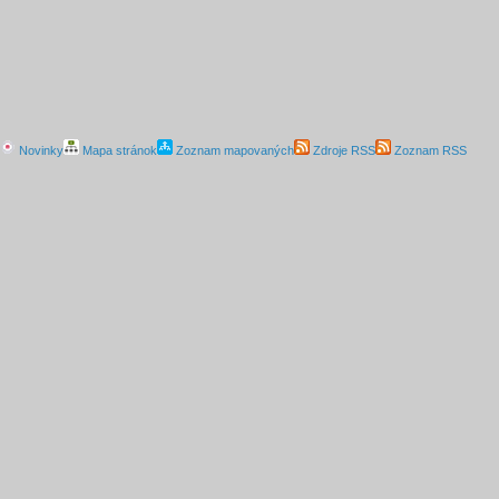
Novinky
Mapa stránok
Zoznam mapovaných
Zdroje RSS
Zoznam RSS