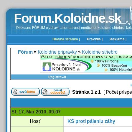
Forum.Koloidne.sk
Diskusné FÓRUM o zdravi, alternativnej medicíne, koloidné striebro, kolo
Hlavna stranka |
Pravidla |
Reklama |
Fórum
»
Koloidne pripravky
»
Koloidne striebro
Registrovať
Stránka
1
z
1
[ Počet príspe
St, 17. Mar 2010, 09:07
Hosť
KS proti páleniu záhy