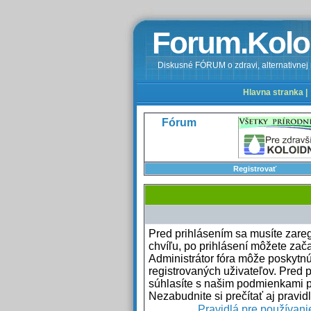
Forum.Kolo
Diskusné FÓRUM o zdravi, alternativnej m
Hlavna stranka |
Fórum
Registrovať
Pred prihlásením sa musíte zaregi
chvíľu, po prihlásení môžete zača
Administrátor fóra môže poskytn
registrovaných uživateľov. Pred p
súhlasíte s našim podmienkami p
Nezabudnite si prečítať aj pravidl
Pravidlá pre používani