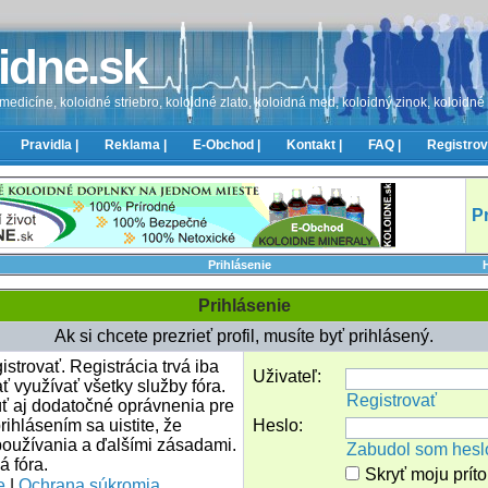
idne.sk
edicíne, koloidné striebro, koloidné zlato, koloidná med, koloidný zinok, koloidné
Pravidla |
Reklama |
E-Obchod |
Kontakt |
FAQ |
Registrov
P
Prihlásenie
Prihlásenie
Ak si chcete prezrieť profil, musíte byť prihlásený.
strovať. Registrácia trvá iba
Uživateľ:
ť využívať všetky služby fóra.
Registrovať
úť aj dodatočné oprávnenia pre
rihlásením sa uistite, že
Heslo:
oužívania a ďalšími zásadami.
Zabudol som hesl
á fóra.
Skryť moju prít
e
|
Ochrana súkromia