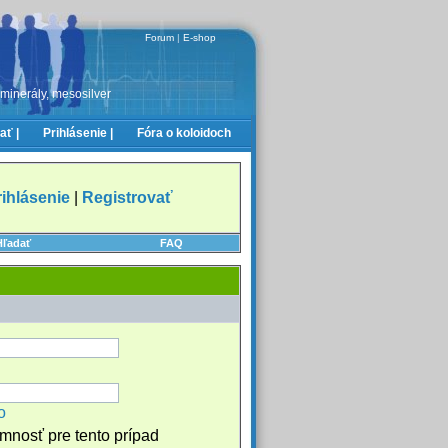
Forum
|
E-shop
 minerály, mesosilver
ať |
Prihlásenie |
Fóra o koloidoch
rihlásenie
|
Registrovať
Hľadať
FAQ
o
omnosť pre tento prípad