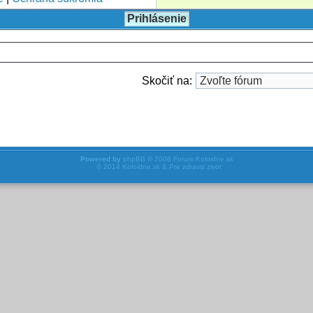
Skočiť na:
Powered by
phpBB
© 2008
Forum.Koloidne.sk
© 2014
Koloidne.sk & Pre zdravsi zivot