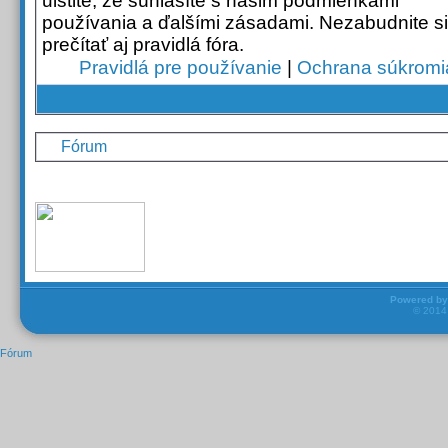
uistite, že súhlasíte s našim podmienkami
používania a ďalšími zásadami. Nezabudnite si
prečítať aj pravidlá fóra.
Pravidlá pre používanie
|
Ochrana súkromi
Fórum
Powered b
© 201
Fórum