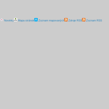
Novinky
Mapa stránok
Zoznam mapovaných
Zdroje RSS
Zoznam RSS