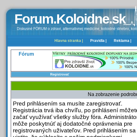
Forum.Koloidne.sk
Diskusné FÓRUM o zdravi, alternativnej medicíne, koloidné striebro, kolo
Hlavna stranka |
Pravidla |
Reklama |
Fórum
Registrovať
Na zobrazenie podrobn
Pred prihlásením sa musíte zaregistrovať.
Registrácia trvá iba chvíľu, po prihlásení môžet
začať využívať všetky služby fóra. Administrátor
môže poskytnúť aj dodatočné oprávnenia pre
registrovaných uživateľov. Pred prihlásením sa