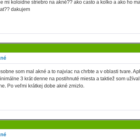
 mi koloidne striebro na akné?? ako casto a kolko a ako ho m
vat?? dakujem
kné
osobne som mal akné a to najviac na chrbte a v oblasti tvare. Ap
nimálne 3 krát denne na postihnuté miesta a taktiež som užíval
ne. Po veľmi krátkej dobe akné zmizlo.
kné