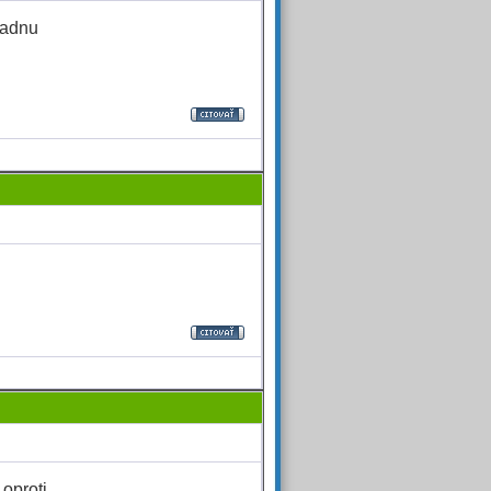
ladnu
 oproti