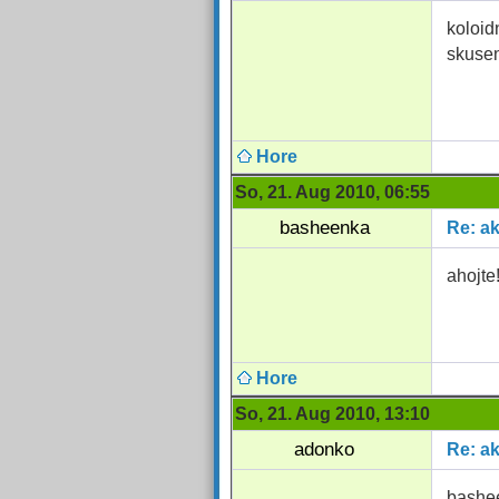
koloid
skusen
Hore
So, 21. Aug 2010, 06:55
basheenka
Re: a
ahojte
Hore
So, 21. Aug 2010, 13:10
adonko
Re: a
bashee