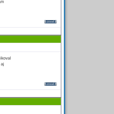
am
likoval
 aj