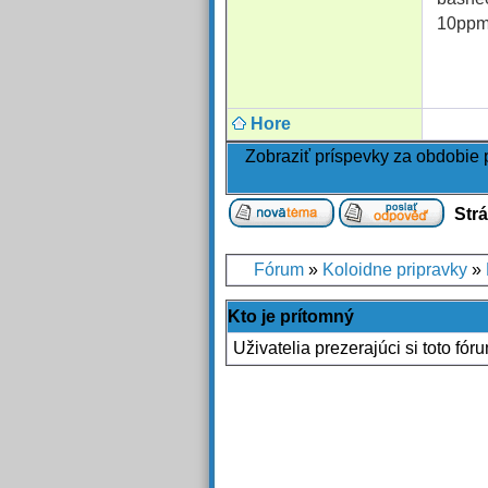
10ppm.
Hore
Zobraziť príspevky za obdobie
Str
Fórum
»
Koloidne pripravky
»
Kto je prítomný
Uživatelia prezerajúci si toto fór