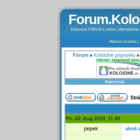
Forum.Kolo
Diskusné FÓRUM o zdravi, alternativnej m
Hlavna stranka |
Fórum
»
Koloidne pripravky
»
Registrovať
Str
Po, 02. Aug 2010, 11:40
pepek
akné 