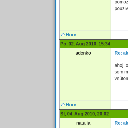
pomoze
pouzi
Hore
Po, 02. Aug 2010, 15:34
adonko
Re: a
ahoj, 
som mi
vnútor
Hore
St, 04. Aug 2010, 20:02
natalia
Re: a