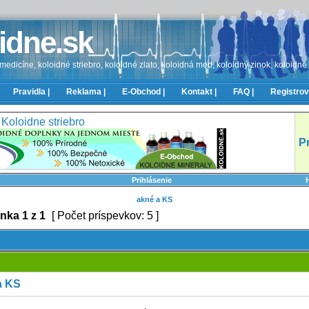
idne.sk
edicíne, koloidné striebro, koloidné zlato, koloidná med, koloidný zinok, koloidné
Pravidla |
Reklama |
E-Obchod |
Kontakt |
FAQ |
Registrov
Koloidne striebro
P
Prihlásenie
akné a KS
ánka
1
z
1
[ Počet príspevkov: 5 ]
a KS