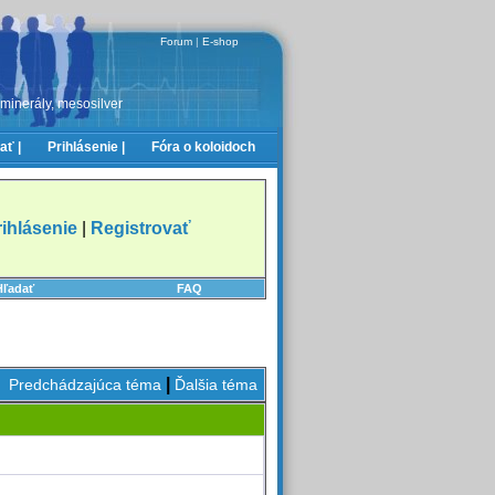
Forum
|
E-shop
 minerály, mesosilver
ať |
Prihlásenie |
Fóra o koloidoch
rihlásenie
|
Registrovať
Hľadať
FAQ
|
Predchádzajúca téma
Ďalšia téma