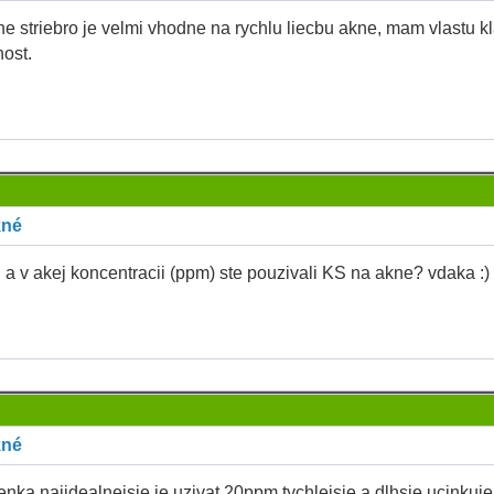
ne striebro je velmi vhodne na rychlu liecbu akne, mam vlastu k
ost.
kné
! a v akej koncentracii (ppm) ste pouzivali KS na akne? vdaka :)
kné
nka najidealnejsie je uzivat 20ppm tychlejsie a dlhsie ucinkuje