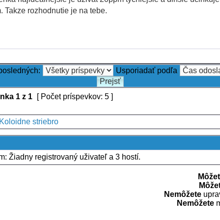
 Takze rozhodnutie je na tebe.
 posledných:
Usporiadať podľa
ánka
1
z
1
[ Počet príspevkov: 5 ]
Koloidne striebro
um: Žiadny registrovaný uživateľ a 3 hostí.
Môžet
Môže
Nemôžete
uprav
Nemôžete
m