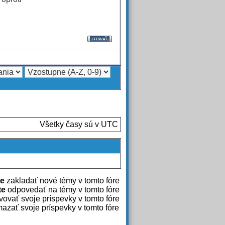
Všetky časy sú v UTC
e
zakladať nové témy v tomto fóre
te
odpovedať na témy v tomto fóre
ovať svoje príspevky v tomto fóre
azať svoje príspevky v tomto fóre