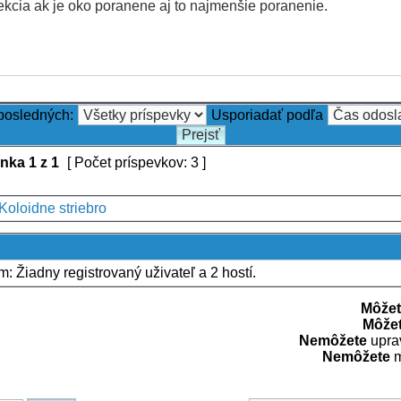
ekcia ak je oko poranene aj to najmenšie poranenie.
 posledných:
Usporiadať podľa
ánka
1
z
1
[ Počet príspevkov: 3 ]
Koloidne striebro
um: Žiadny registrovaný uživateľ a 2 hostí.
Môžet
Môže
Nemôžete
uprav
Nemôžete
m