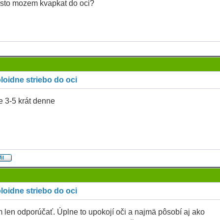
sto mozem kvapkat do oci?
loidne striebo do oci
e 3-5 krát denne
loidne striebo do oci
len odporúčať. Úplne to upokojí oči a najmä pôsobí aj ako