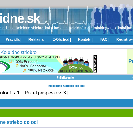
idne.sk
edicíne, koloidné striebro, koloidné zlato, koloidná med, koloidný zinok, koloidné
Pravidla |
Reklama |
E-Obchod |
Kontakt |
FAQ |
Registrov
Koloidne striebro
P
Prihlásenie
koloidne striebo do oci
ánka
1
z
1
[ Počet príspevkov: 3 ]
ne striebo do oci