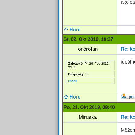
ako ca
Hore
St, 02. Okt 2019, 10:37
ondrofan
Re: ko
ideáln
Založený:
Pi, 26. Feb 2010,
23:35
Príspevky:
0
Profil
Hore
Po, 21. Okt 2019, 09:40
Miruska
Re: ko
Môžem 