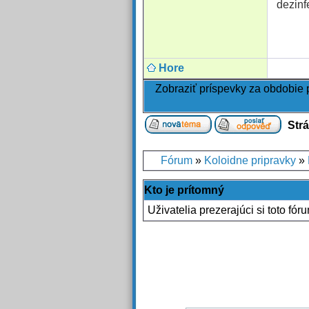
dezinf
Hore
Zobraziť príspevky za obdobie
Str
Fórum
»
Koloidne pripravky
»
Kto je prítomný
Uživatelia prezerajúci si toto fór