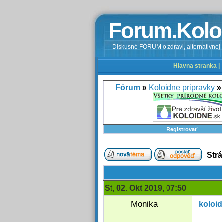
Forum.Kolo
Diskusné FÓRUM o zdravi, alternativnej m
Hlavna stranka |
Fórum
»
Koloidne pripravky
»
Registrovať
Str
St, 02. Okt 2019, 07:50
Monika
koloid