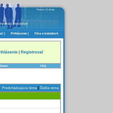
Forum
|
E-shop
 minerály, mesosilver
ať |
Prihlásenie |
Fóra o koloidoch
rihlásenie
|
Registrovať
Hľadať
FAQ
|
Predchádzajúca téma
Ďalšia téma