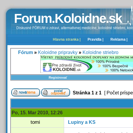
Forum.Koloidne.sk
Diskusné FÓRUM o zdravi, alternativnej medicíne, koloidné striebro, kolo
Hlavna stranka |
Pravidla |
Reklama |
Fórum
»
Koloidne pripravky
»
Koloidne striebro
Registrovať
Stránka
1
z
1
[ Počet príspe
Po, 15. Mar 2010, 12:26
tomi
Lupiny a KS