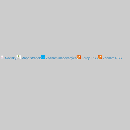
Novinky
Mapa stránok
Zoznam mapovaných
Zdroje RSS
Zoznam RSS