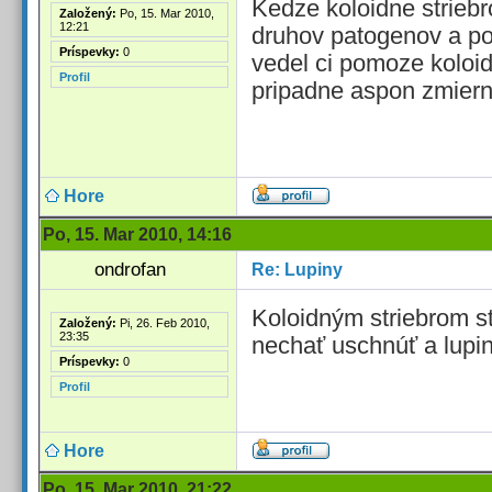
Kedze koloidne striebr
Založený:
Po, 15. Mar 2010,
12:21
druhov patogenov a po
Príspevky:
0
vedel ci pomoze koloidn
Profil
pripadne aspon zmierni
Hore
Po, 15. Mar 2010, 14:16
ondrofan
Re: Lupiny
Koloidným striebrom s
Založený:
Pi, 26. Feb 2010,
23:35
nechať uschnúť a lupi
Príspevky:
0
Profil
Hore
Po, 15. Mar 2010, 21:22