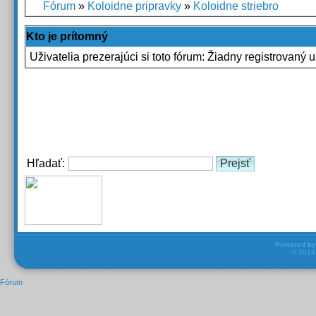
Fórum
»
Koloidne pripravky
»
Koloidne striebro
Kto je prítomný
Uživatelia prezerajúci si toto fórum: Žiadny registrovaný už
Hľadať:
Powered b
© 201
Fórum