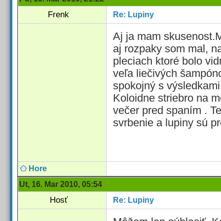
Frenk
Re: Lupiny
Aj ja mam skusenost.Mo
aj rozpaky som mal, n
pleciach ktoré bolo vi
veľa liečivých šampón
spokojný s výsledkami
Koloidne striebro na m
večer pred spaním . T
svrbenie a lupiny sú p
Hore
Ut, 16. Mar 2010, 05:54
Hosť
Re: Lupiny