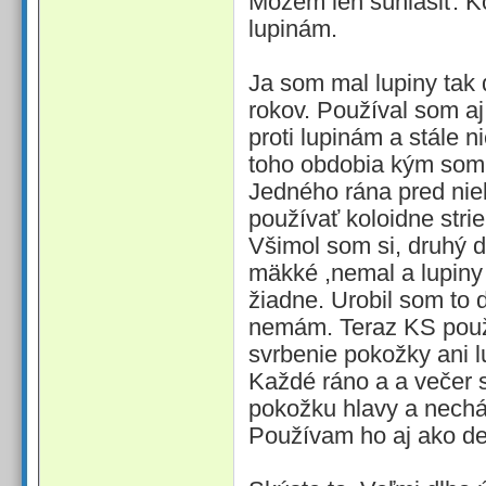
Môžem len súhlasiť. Kol
lupinám.
Ja som mal lupiny tak 
rokov. Používal som aj
proti lupinám a stále 
toho obdobia kým som 
Jedného rána pred nie
používať koloidne stri
Všimol som si, druhý d
mäkké ,nemal a lupiny
žiadne. Urobil som to 
nemám. Teraz KS použ
svrbenie pokožky ani l
Každé ráno a a večer 
pokožku hlavy a nech
Používam ho aj ako de