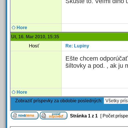
Skúste to. Veľmi dlho 
Hore
Ut, 16. Mar 2010, 15:35
Hosť
Re: Lupiny
Ešte chcem odporúčať t
šiltovky a pod. , ak ju
Hore
Zobraziť príspevky za obdobie posledných:
Stránka
1
z
1
[ Počet príspe