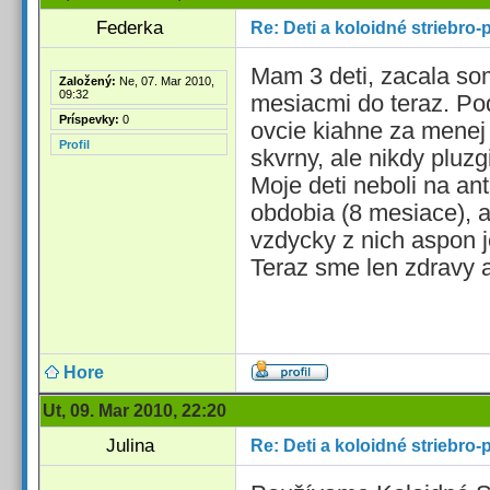
Federka
Re: Deti a koloidné striebro-
Mam 3 deti, zacala so
Založený:
Ne, 07. Mar 2010,
09:32
mesiacmi do teraz. Pod
Príspevky:
0
ovcie kiahne za menej 
Profil
skvrny, ale nikdy pluz
Moje deti neboli na an
obdobia (8 mesiace), a 
vzdycky z nich aspon j
Teraz sme len zdravy a
Hore
Ut, 09. Mar 2010, 22:20
Julina
Re: Deti a koloidné striebro-