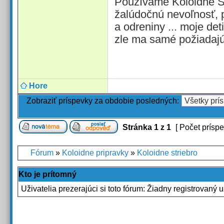
Používame Koloidné Str
žalúdočnú nevoľnosť, p
a odreniny ... moje det
zle ma samé požiadajú
Hore
Zobraziť príspevky za obdobie posledných:
Stránka
1
z
1
[ Počet príspe
Fórum
»
Koloidne pripravky
»
Koloidne striebro
Kto je prítomný
Uživatelia prezerajúci si toto fórum: Žiadny registrovaný u