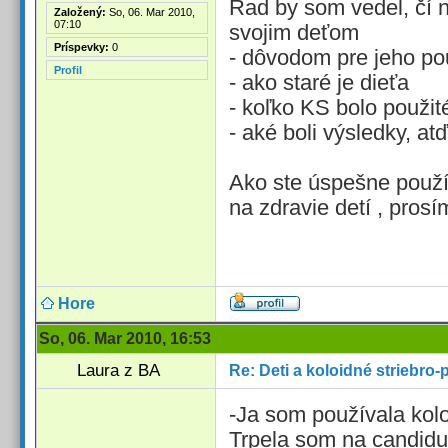
Rad by som vedel, čí n
Založený:
So, 06. Mar 2010,
07:10
svojim deťom
Príspevky:
0
- dôvodom pre jeho pou
Profil
- ako staré je dieťa
- koľko KS bolo použit
- aké boli výsledky, atď
Ako ste úspešne použív
na zdravie detí , prosím
Hore
So, 06. Mar 2010, 16:53
Laura z BA
Re: Deti a koloidné striebro-
-Ja som používala kolo
Trpela som na candidu