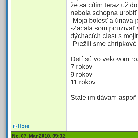
že sa cítim teraz už d
nebola schopná urobiť 
-Moja bolesť a únava j
-Začala som používať s
dýchacích ciest s moji
-Prežili sme chrípkov
Detí sú vo vekovom r
7 rokov
9 rokov
11 rokov
Stale im dávam aspoň 5
Hore
Ne, 07. Mar 2010, 09:32