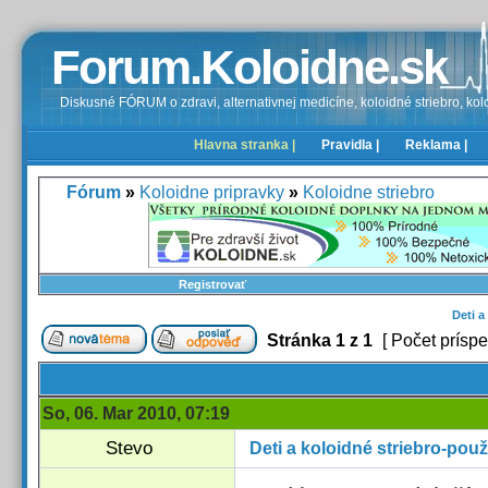
Forum.Koloidne.sk
Diskusné FÓRUM o zdravi, alternativnej medicíne, koloidné striebro, kolo
Hlavna stranka |
Pravidla |
Reklama |
Fórum
»
Koloidne pripravky
»
Koloidne striebro
Registrovať
Deti a
Stránka
1
z
1
[ Počet príspe
So, 06. Mar 2010, 07:19
Stevo
Deti a koloidné striebro-použ