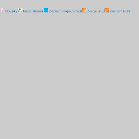
Novinky
Mapa stránok
Zoznam mapovaných
Zdroje RSS
Zoznam RSS