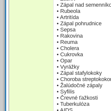
• Zápal nad semenník
• Rubeola
• Artritída
• Zápal pohrudnice
• Sepsa
• Rakovina
• Reuma
• Cholera
• Cukrovka
• Opar
• Vyrážky
• Zápal stafylokoky
• Choroba streptokok
• Žalúdočné zápaly
• Syfilis
• Črevné ťažkosti
• Tuberkulóza
• AIDS