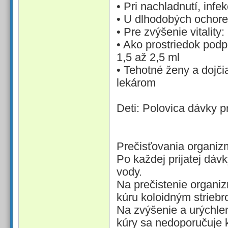
• Pri nachladnutí, infe
• U dlhodobých ochore
• Pre zvýšenie vitality:
• Ako prostriedok podp
1,5 až 2,5 ml
• Tehotné ženy a dojči
lekárom
Deti: Polovica dávky p
Prečisťovania organiz
Po každej prijatej dáv
vody.
Na prečistenie organi
kúru koloidným striebr
Na zvýšenie a urýchlen
kúry sa nedoporučuje 