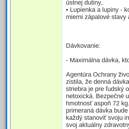
ústnej dutiny,.
• Lupienka a lupiny - k
mierni zápalové stavy 
Dávkovanie:
- Maximálna dávka, kt
Agentúra Ochrany živ
zistila, že denná dáv
striebra je pre ľudský
netoxická. Bezpečné u
hmotnosť aspoň 72 kg. 
primeraná dávka bude 
každý stanoviť svoju 
svoj aktuálny zdravotn