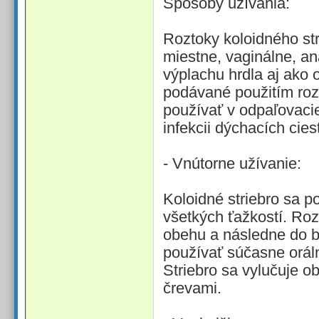
Spôsoby užívania:
Roztoky koloidného str
miestne, vaginálne, aná
výplachu hrdla aj ako
podávané použitím ro
používať v odpaľovaci
infekcii dýchacích ciest
- Vnútorne užívanie:
Koloidné striebro sa p
všetkých ťažkostí. Roz
obehu a následne do bu
používať súčasne orál
Striebro sa vylučuje o
črevami.