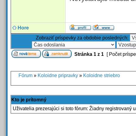
Hore
Zobraziť príspevky za obdobie posledných:
Stránka
1
z
1
[ Počet príspe
Fórum
»
Koloidne pripravky
»
Koloidne striebro
Kto je prítomný
Uživatelia prezerajúci si toto fórum: Žiadny registrovaný u