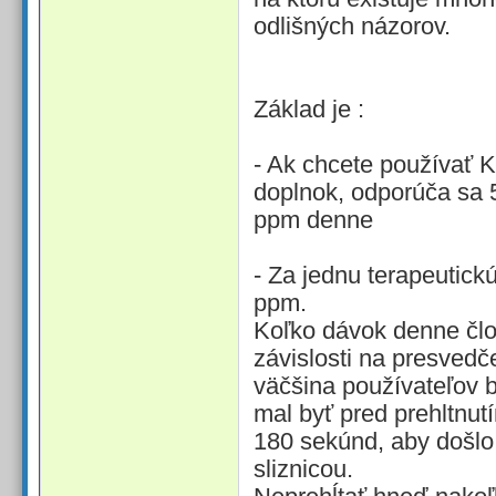
odlišných názorov.
Základ je :
- Ak chcete používať 
doplnok, odporúča sa 5
ppm denne
- Za jednu terapeutic
ppm.
Koľko dávok denne člov
závislosti na presvedč
väčšina používateľov b
mal byť pred prehltnut
180 sekúnd, aby došlo
sliznicou.