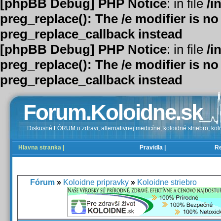
[phpBB Debug] PHP Notice
: in file
/i
preg_replace(): The /e modifier is n
preg_replace_callback instead
[phpBB Debug] PHP Notice
: in file
/i
preg_replace(): The /e modifier is n
preg_replace_callback instead
Forum.Koloidne.sk
Diskusné FÓRUM o zdravi, alternativnej medicíne, koloidné striebro, kolo
Hlavna stranka |
Pravidla |
Re
FAQ |
Registrovať |
Prihlásenie |
Fórum
»
Koloidne pripravky
»
Koloidne striebro