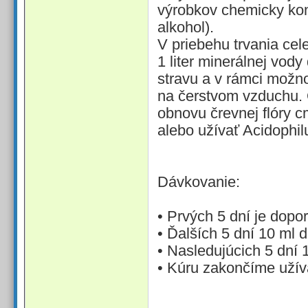
výrobkov chemicky kon
alkohol).
V priebehu trvania cel
1 liter minerálnej vod
stravu a v rámci možn
na čerstvom vzduchu. O
obnovu črevnej flóry c
alebo užívať Acidophil
Dávkovanie:
• Prvých 5 dní je dopo
• Ďalších 5 dní 10 ml 
• Nasledujúcich 5 dní 
• Kúru zakončíme užív