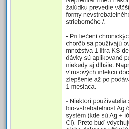
Neprehĺtať hneď nakoľ
žalúdku prevedie väčš
formy nevstrebatelného
strieborného /.
- Pri liečení chronický
chorôb sa používajú ov
množstva 1 litra KS d
dávky sú aplikované p
niekedy aj dlhšie. Nap
vírusových infekcií d
zlepšenie až po podá
1 mesiaca.
- Niektorí používateli
bio-vstrebatelnost Ag 
systém (kde sú Ag + ió
Cl). Preto buď vdychuj