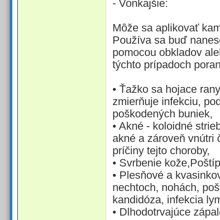
- Vonkajšie:
Môže sa aplikovať kamk
Používa sa buď nanes
pomocou obkladov ale
týchto prípadoch poran
• Ťažko sa hojace rany
zmierňuje infekciu, po
poškodených buniek,
• Akné - koloidné strie
akné a zároveň vnútri 
príčiny tejto choroby,
• Svrbenie kože,Pošt
• Plesňové a kvasinkov
nechtoch, nohách, poš
kandidóza, infekcia lym
• Dlhodotrvajúce zápal