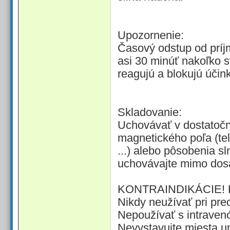
Upozornenie:
Časový odstup od príjm
asi 30 minúť nakoľko s
reagujú a blokujú účin
Skladovanie:
Uchovávať v dostatočne
magnetického poľa (tel
...) alebo pôsobenia s
uchovávajte mimo dosa
KONTRAINDIKÁCIE! 
Nikdy neužívať pri preci
Nepoužívať s intrave
Nevystavujte miesta u