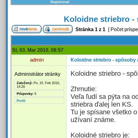
Registrovať
Koloidne striebro -
Stránka
1
z
1
[ Počet príspe
St, 03. Mar 2010, 08:57
admin
Koloidne striebro - spôsoby 
Koloidne striebro - sp
Administrátor stránky
Založený:
Po, 15. Feb 2010,
14:20
Zhrnutie:
Príspevky:
5
Veľa ľudí sa pýta na 
Profil
striebra ďalej len KS.
Tu je spísane všetko o
užívaní známe.
Koloidné striebro je: