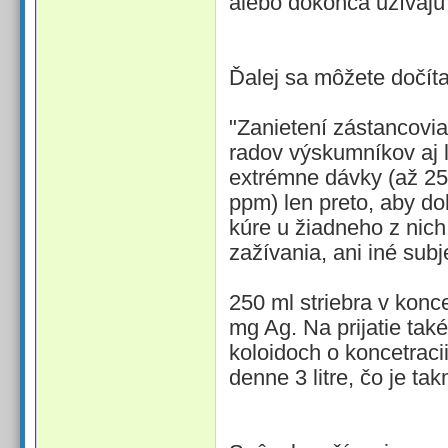
alebo dokonca užívajú 
Ďalej sa môžete dočíta
"Zanietení zástancovia
radov výskumníkov aj l
extrémne dávky (až 250
ppm) len preto, aby do
kúre u žiadneho z nich
zažívania, ani iné subj
250 ml striebra v kon
mg Ag. Na prijatie tak
koloidoch o koncetraci
denne 3 litre, čo je t