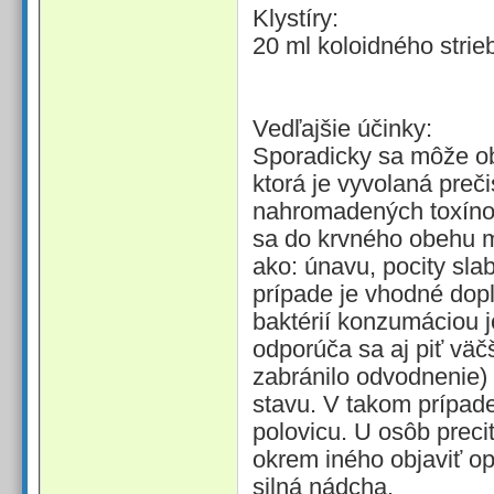
Klystíry:
20 ml koloidného strieb
Vedľajšie účinky:
Sporadicky sa môže ob
ktorá je vyvolaná preč
nahromadených toxínov
sa do krvného obehu m
ako: únavu, pocity sla
prípade je vhodné dop
baktérií konzumáciou j
odporúča sa aj piť väč
zabránilo odvodnenie)
stavu. V takom prípade
polovicu. U osôb preci
okrem iného objaviť op
silná nádcha.