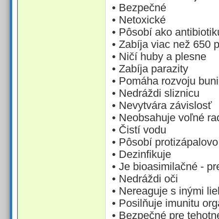
• Bezpečné
• Netoxické
• Pôsobí ako antibioti
• Zabíja viac než 650
• Ničí huby a plesne
• Zabíja parazity
• Pomáha rozvoju bun
• Nedráždi sliznicu
• Nevytvára závislosť
• Neobsahuje voľné ra
• Čistí vodu
• Pôsobí protizápalovo
• Dezinfikuje
• Je bioasimilačné - p
• Nedráždi oči
• Nereaguje s inými li
• Posilňuje imunitu or
• Bezpečné pre tehotn