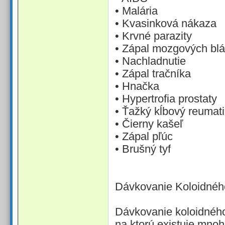
• Malária
• Kvasinková nákaza
• Krvné parazity
• Zápal mozgových bl
• Nachladnutie
• Zápal tračníka
• Hnačka
• Hypertrofia prostaty
• Ťažký kĺbový reumat
• Čierny kašeľ
• Zápal pľúc
• Brušný tyf
Dávkovanie Koloidného
Dávkovanie koloidného
na ktorú existuje mnoh