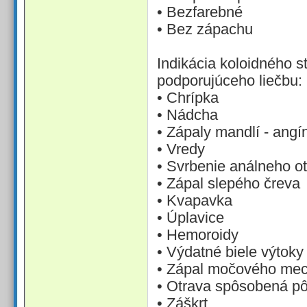
• Bezfarebné
• Bez zápachu
Indikácia koloidného s
podporujúceho liečbu:
• Chrípka
• Nádcha
• Zápaly mandlí - angí
• Vredy
• Svrbenie análneho o
• Zápal slepého čreva
• Kvapavka
• Úplavice
• Hemoroidy
• Výdatné biele výtoky
• Zápal močového me
• Otrava spôsobená pô
• Záškrt