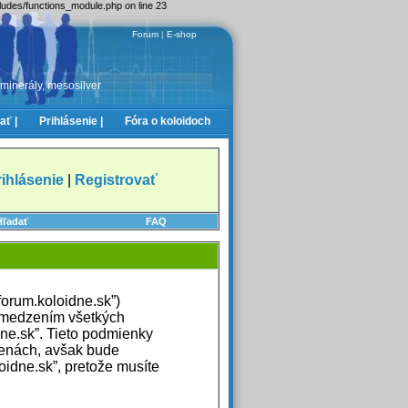
cludes/functions_module.php on line 23
Forum
|
E-shop
 minerály, mesosilver
ať |
Prihlásenie |
Fóra o koloidoch
rihlásenie
|
Registrovať
Hľadať
FAQ
forum.koloidne.sk”)
ymedzením všetkých
ne.sk”. Tieto podmienky
menách, avšak bude
idne.sk”, pretože musíte