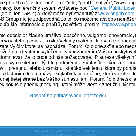
e phpBB (ďalej len “oni”, “im”, “ich”, “phpBB softvér”, “www.p
ronický konferenčný systém vydávaný pod “
General Public Lice
 (ďalej len “GPL”) a ktorý môže byť stiahnutý z
www.phpbb.com
pBB Group nie je zodpovedná za to, čo môžeme a/alebo nemôže
e ďalšie informácie o phpBB, navštívte, prosím:
http://www.php
ete odosielať žiadne urážlivé, obscénne, vulgárne, ohováracie,
pevky alebo posielať akýkoľvek iný materiál, ktorý môže poruš
ádzate Vy či v ktorej sa nachádza “Forum.Koloidne.sk” alebo med
mžitému a trvalému vylúčeniu, s upozornením Vášho poskytovat
domnievať, že to bude od nás požadované. IP adresa všetkých 
o vymožiteľnosti týchto podmienok. Súhlasíte s tým, že “For
aviť, presunúť alebo uzamknúť ktorúkoľvek tému, ktorá by poruš
s ukladaním do databázy akejkoľvek informácie, ktorú vložíte. H
dnej tretej strane bez Vášho súhlasu, ani “Forum.Koloidne.sk”
 pokus o prienik (hacking), ktorý môže viesť k zneužitiu týchto
Naspäť na prihlasovaciu obrazovku
Powered by
phpBB
© 2008
Forum.Koloidne.sk
© 2014
Koloidne.sk & Pre zdravsi zivot