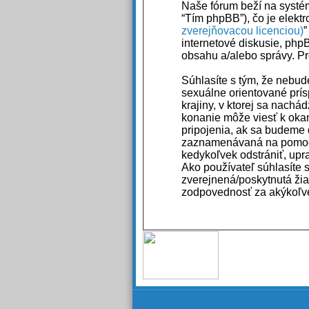
Naše fórum beží na systém
“Tím phpBB”), čo je elekt
zverejňovacou licenciou)
”
internetové diskusie, ph
obsahu a/alebo správy. Pr
Súhlasíte s tým, že nebud
sexuálne orientované prís
krajiny, v ktorej sa nach
konanie môže viesť k oka
pripojenia, ak sa budeme 
zaznamenávaná na pomoc v
kedykoľvek odstrániť, upr
Ako používateľ súhlasíte 
zverejnená/poskytnutá žia
zodpovednosť za akýkoľvek