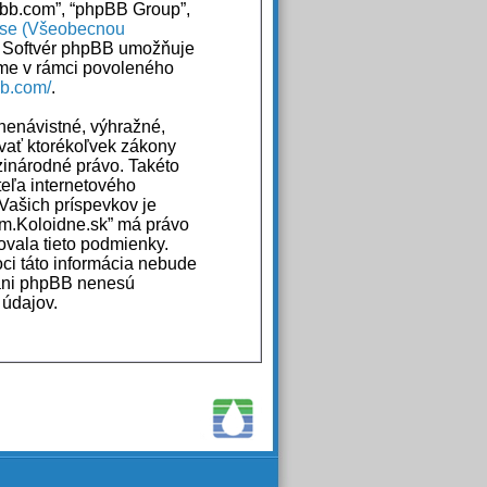
hpbb.com”, “phpBB Group”,
nse (Všeobecnou
. Softvér phpBB umožňuje
me v rámci povoleného
bb.com/
.
 nenávistné, výhražné,
ovať ktorékoľvek zákony
zinárodné právo. Takéto
eľa internetového
Vašich príspevkov je
um.Koloidne.sk” má právo
ovala tieto podmienky.
oci táto informácia nebude
 ani phpBB nenesú
 údajov.