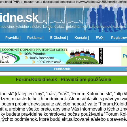
e version of PHP; p_master has a deprecated constructor in /www/htdocs/34356/html/forum/in
idne.sk
edicíne, koloidné striebro, koloidné zlato, koloidná med, koloidný zinok, koloidné
Pravidla |
Reklama |
E-Obchod |
Kontakt |
FAQ |
Registrov
P
Prihlásenie
Forum.Koloidne.sk - Pravidlá pre používanie
.sk” (ďalej len “my”, “nás”, “náš”, “Forum.Koloidne.sk”, “http://
dzením nasledujúcich podmienok. Ak nesúhlasíte s právnym v
 potom prosím, nevstupujte a/alebo nepoužívajte “Forum.Koloid
 a urobíme všetko preto, aby sme Vás informovali o týchto z
ky budete pravidelne kontrolovať počas používania “Forum.Kolo
 týchto podmienok, ktoré budú aktualizované a/alebo upravené.