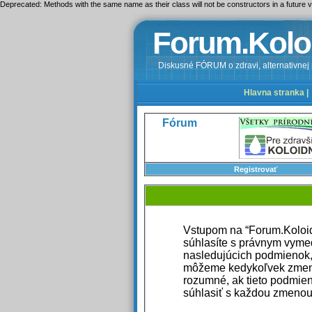
Deprecated: Methods with the same name as their class will not be constructors in a futur
Forum.Kolo
Diskusné FÓRUM o zdravi, alternativnej m
Hlavna stranka |
Fórum
Registrovať
Vstupom na “Forum.Koloidne
súhlasíte s právnym vyme
nasledujúcich podmienok,
môžeme kedykoľvek zmeniť
rozumné, ak tieto podmien
súhlasiť s každou zmenou