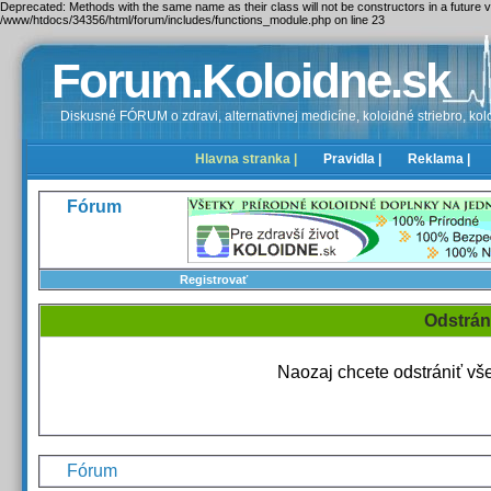
Deprecated: Methods with the same name as their class will not be constructors in a future
/www/htdocs/34356/html/forum/includes/functions_module.php on line 23
Forum.Koloidne.sk
Diskusné FÓRUM o zdravi, alternativnej medicíne, koloidné striebro, kolo
Hlavna stranka |
Pravidla |
Reklama |
Fórum
Registrovať
Odstrán
Naozaj chcete odstrániť vš
Fórum