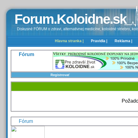
Forum.Koloidne.sk
Diskusné FÓRUM o zdravi, alternativnej medicíne, koloidné striebro, kolo
Hlavna stranka |
Pravidla |
Reklama |
Fórum
Registrovať
Požado
Fórum