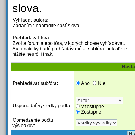
slova.
Vyhľadať autora:
Zadaním * nahradíte časť slova
Prehľadávať fóra:
Zvoľte fórum alebo fóra, v ktorých chcete vyhľadávať.
Automaticky budú prehľadávané aj subfóra, pokiaľ ste
nižšie neurčili inak.
Nasta
Prehľadávať subfóra:
Áno
Nie
Usporiadať výsledky podľa:
Vzostupne
Zostupne
Obmedzenie počtu
výsledkov: