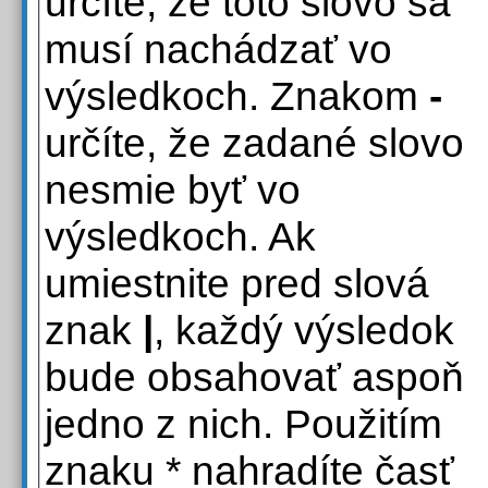
určíte, že toto slovo sa
musí nachádzať vo
výsledkoch. Znakom
-
určíte, že zadané slovo
nesmie byť vo
výsledkoch. Ak
umiestnite pred slová
znak
|
, každý výsledok
bude obsahovať aspoň
jedno z nich. Použitím
znaku * nahradíte časť