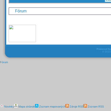
Fórum
Powered b
© 201
Fórum
Novinky
Mapa stránok
Zoznam mapovaných
Zdroje RSS
Zoznam RSS