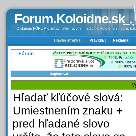
Forum.Koloidne.sk
Diskusné FÓRUM o zdravi, alternativnej medicíne, koloidné striebro, kolo
Hlavna stranka |
Pravidla |
Reklama |
Fórum
Registrovať
V
Hľadať kľúčové slová:
Umiestnením znaku
+
pred hľadané slovo