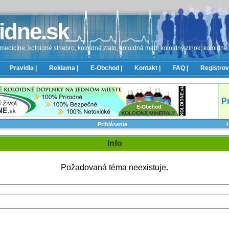
idne.sk
edicíne, koloidné striebro, koloidné zlato, koloidná med, koloidný zinok, koloidné
Pravidla |
Reklama |
E-Obchod |
Kontakt |
FAQ |
Registrov
P
Prihlásenie
Info
Požadovaná téma neexistuje.