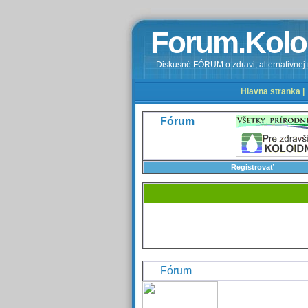
Forum.Kolo
Diskusné FÓRUM o zdravi, alternativnej m
Hlavna stranka |
Fórum
Registrovať
Fórum