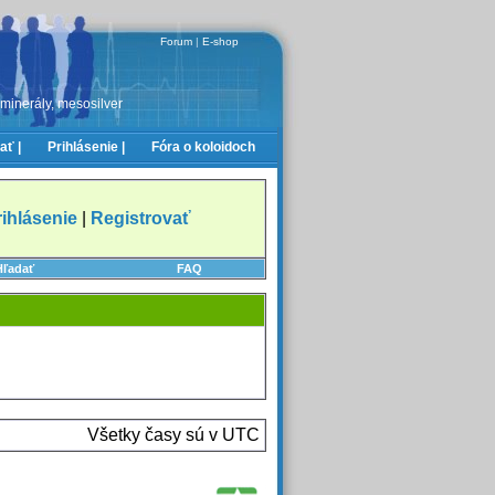
Forum
|
E-shop
 minerály, mesosilver
ať |
Prihlásenie |
Fóra o koloidoch
rihlásenie
|
Registrovať
Hľadať
FAQ
Všetky časy sú v UTC