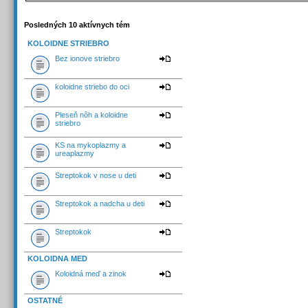
Posledných 10 aktívnych tém
KOLOIDNE STRIEBRO
Bez ionove striebro
koloidne striebo do oci
Pleseň nôh a koloidne
striebro
KS na mykoplazmy a
ureaplazmy
Streptokok v nose u deti
Streptokok a nadcha u deti
Streptokok
KOLOIDNA MED
Koloidná meď a zinok
OSTATNÉ