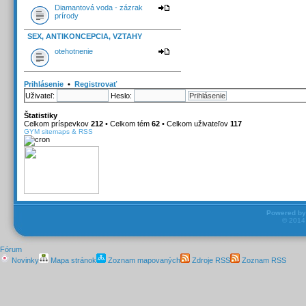
Diamantová voda - zázrak
prírody
SEX, ANTIKONCEPCIA, VZTAHY
otehotnenie
Prihlásenie
•
Registrovať
Uživateľ:
Heslo:
Štatistiky
Celkom príspevkov
212
• Celkom tém
62
• Celkom uživateľov
117
GYM sitemaps & RSS
Powered b
© 201
Fórum
Novinky
Mapa stránok
Zoznam mapovaných
Zdroje RSS
Zoznam RSS