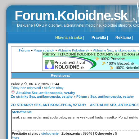
Forum.Koloidne.sk
Diskusné FÓRUM o zdravi, alternativnej medicíne, koloidné striebro, kolo
Hlavna stranka |
Pravidla |
Reklama |
Fórum
»
Mapa stránok
»
Aktuálne Koloidne.sk
»
Aktuálne Sex, antikoncepcia, 
Registrovať
Práve je Št, 06. Aug 2026, 03:44
Témy bez odpovedí
•
Aktívne témy
Aktuálne Sex, antikoncepcia, vztahy
Zo stránky Sex, antikoncepcia, vztahy
»
Fórum : Sex, antikoncepcia, vztahy
ZO STRÁNKY SEX, ANTIKONCEPCIA, VZTAHY
»
AKTUÁLNE SEX, ANTIKONCE
otehotnenie
nejak sa nam nedari mat spolu babo, uz sme vyskusali hadam vsetko. Poradi niekto n
Prečítajte si viac :
otehotnenie
|
Zobrazenia :
89546 |
Odpovede :
5
Hore