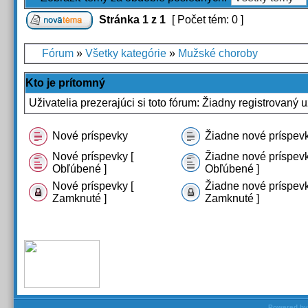
Stránka
1
z
1
[ Počet tém: 0 ]
Fórum
»
Všetky kategórie
»
Mužské choroby
Kto je prítomný
Uživatelia prezerajúci si toto fórum: Žiadny registrovaný u
Nové príspevky
Žiadne nové príspev
Nové príspevky [
Žiadne nové príspevk
Obľúbené ]
Obľúbené ]
Nové príspevky [
Žiadne nové príspevk
Zamknuté ]
Zamknuté ]
Powered b