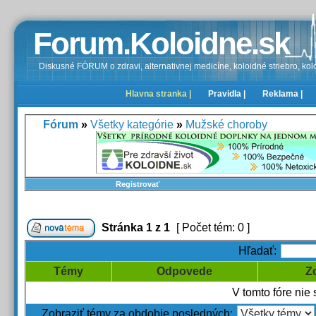
Forum.Koloidne.sk
Diskusné FÓRUM o zdravi, alternativnej medicíne, koloidné striebro, kolo
Hlavna stranka |
Pravidla |
Reklama |
Fórum
»
Všetky kategórie
»
Mužské choroby
Registrovať
Stránka
1
z
1
[ Počet tém: 0 ]
Hľadať:
Témy
Odpovede
Z
V tomto fóre nie
Zobraziť témy za obdobie posledných: