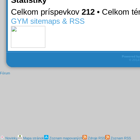
Celkom príspevkov
212
• Celkom t
GYM sitemaps & RSS
Powered b
© 201
Fórum
Novinky
Mapa stránok
Zoznam mapovaných
Zdroje RSS
Zoznam RSS