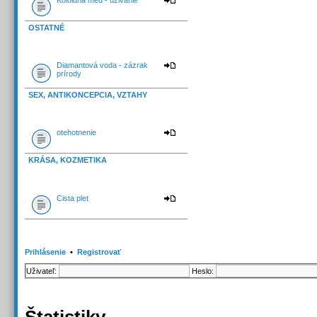
Koloidna med - uzivanie
OSTATNÉ
Diamantová voda - zázrak
prírody
SEX, ANTIKONCEPCIA, VZTAHY
otehotnenie
KRÁSA, KOZMETIKA
Cista plet
Prihlásenie
•
Registrovať
Uživateľ:
Heslo:
Štatistiky