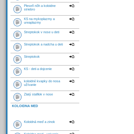
Pleseň nôh a koloidne
striebro
KS na mykoplazmy a
ureaplazmy
Streptokok v nose u deti
Streptokok a nadcha u deti
Streptokok
KS - deti a dojcenie
koloidné kvapky do nosa
užívanie
Zlatý stafilok v nose
KOLOIDNA MED
Koloidná meď a zinok