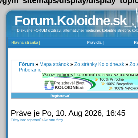
/gym_sitemaps/display/display_topi
Forum.Koloidne.sk
Diskusné FÓRUM o zdravi, alternativnej medicíne, koloidné striebro, kolo
Hlavna stranka |
Pravidla |
Re
FAQ |
Registrovať |
Prihlásenie |
Fórum
»
Mapa stránok
»
Zo stránky Koloidne.sk
»
Zo 
Priberanie
Registrovať
Práve je Po, 10. Aug 2026, 16:45
Témy bez odpovedí
•
Aktívne témy