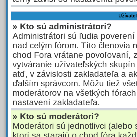
Užívate
» Kto sú administrátori?
Administrátori sú ľudia poverení
nad celým fórom. Títo členovia 
chod Fora vrátane povoľovaní, 
vytváranie užívateľských skupín
atď, v závislosti zakladateľa a 
ďalším správcom. Môžu tiež vše
moderátorov na všetkých fórach, 
nastavení zakladateľa.
» Kto sú moderátori?
Moderátori sú jednotlivci (alebo 
ktorí sa starajú o chod fóra kaž