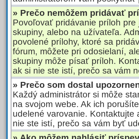
» Prečo nemôžem pridávať pr
Povoľovať pridávanie príloh pre j
skupiny, alebo na užívateľa. Ad
povolené prílohy, ktoré sa pridá
fórum, môžete pri odosielaní, al
skupiny môže písať príloh. Konta
ak si nie ste istí, prečo sa vám ne
» Prečo som dostal upozorne
Každý administrátor si môže stan
na svojom webe. Ak ich porušít
udelené varovanie. Kontaktujte a
nie ste istí, prečo sa vám byť u
» Ako môžem nahlásiť príspe