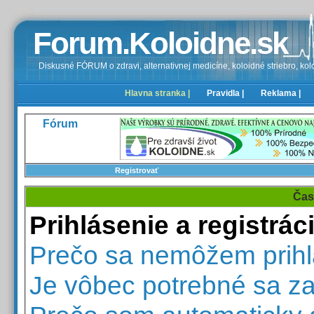
Forum.Koloidne.sk
Diskusné FÓRUM o zdravi, alternativnej medicíne, koloidné striebro, kolo
Hlavna stranka |
Pravidla |
Reklama |
Fórum
Registrovať
Čas
Prihlásenie a registrác
Prečo sa nemôžem prihl
Je vôbec potrebné sa za