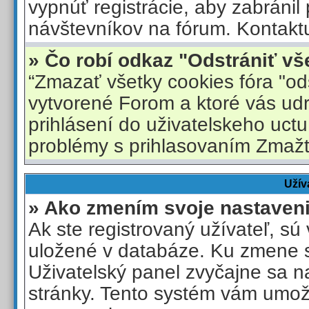
vypnúť registrácie, aby zabránil
návštevníkov na fórum. Kontaktuj
» Čo robí odkaz "Odstrániť vš
“Zmazať všetky cookies fóra "od
vytvorené Forom a ktoré vás ud
prihlásení do uživatelskeho uctu
problémy s prihlasovaním Zmažt
Užív
» Ako zmením svoje nastaven
Ak ste registrovaný užívateľ, sú
uložené v databáze. Ku zmene s
Uživatelský panel zvyčajne sa n
stránky. Tento systém vám umož