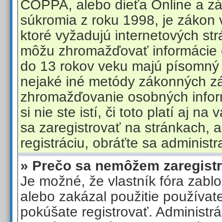
COPPA, alebo dieťa Online a z
súkromia z roku 1998, je zákon 
ktoré vyžadujú internetových str
môžu zhromažďovať informácie o
do 13 rokov veku majú písomný 
nejaké iné metódy zákonných z
zhromažďovanie osobných inform
si nie ste istí, či toto platí aj n
sa zaregistrovať na stránkach, a
registráciu, obráťte sa administr
» Prečo sa nemôžem zaregist
Je možné, že vlastník fóra zabl
alebo zakázal použitie používat
pokúšate registrovať. Administrá