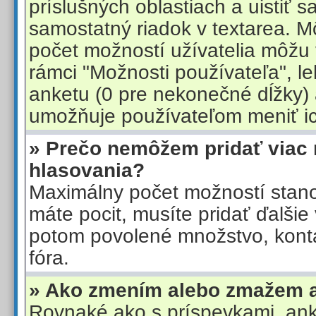
príslušných oblastiach a uistiť 
samostatný riadok v textarea. Mô
počet možností užívatelia môžu 
rámci "Možnosti používateľa", l
anketu (0 pre nekonečné dĺžky)
umožňuje používateľom meniť ic
» Prečo nemôžem pridať viac
hlasovania?
Maximálny počet možností stanov
máte pocit, musíte pridať ďalši
potom povolené množstvo, konta
fóra.
» Ako zmením alebo zmažem 
Rovnaké ako s príspevkami, an