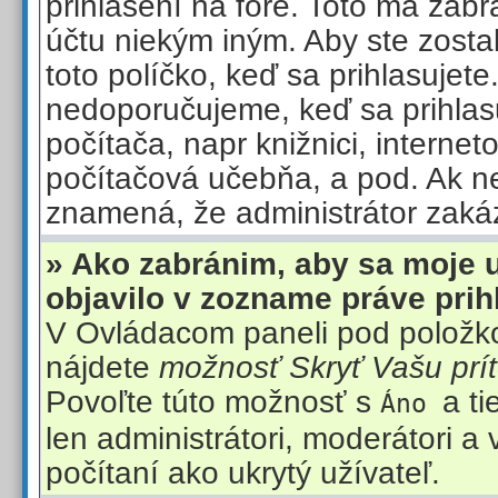
prihlásení na fóre. Toto má zabr
účtu niekým iným. Aby ste zostali
toto políčko, keď sa prihlasujete
nedoporučujeme, keď sa prihlas
počítača, napr knižnici, interneto
počítačová učebňa, a pod. Ak nev
znamená, že administrátor zakáz
» Ako zabránim, aby sa moje 
objavilo v zozname práve pri
V Ovládacom paneli pod položko
nájdete
možnosť Skryť Vašu prí
Povoľte túto možnosť s
a t
Áno
len administrátori, moderátori a
počítaní ako ukrytý užívateľ.