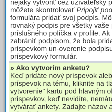
nejaký vytvoriť cez užívateľský 
môžete skontrolovať
Pripojiť po
formulára pridať svoj podpis. Mô
rovnaký podpis pre všetky vaše
príslušného políčka v profile. Ak
zabrániť podpisom, že bola pri
príspevkom un-overenie podpisu 
príspevkový formulár.
» Ako vytvorím anketu?
Keď pridáte nový príspevok aleb
príspevok na tému, kliknite na tl
vytvorenie" kartu pod hlavným 
príspevkov, keď nevidíte, nemát
vytvárať ankety. Zadajte názov 