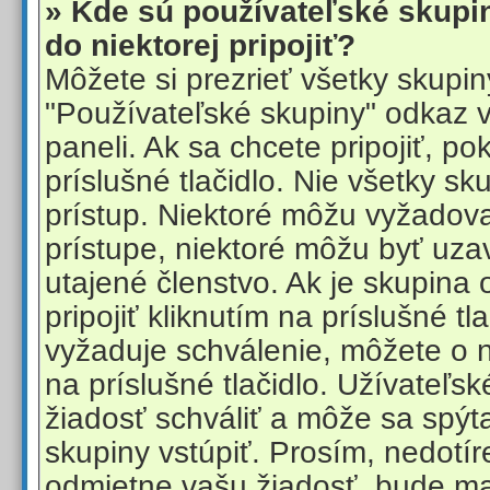
» Kde sú používateľské skup
do niektorej pripojiť?
Môžete si prezrieť všetky skupi
"Používateľské skupiny" odkaz 
paneli. Ak sa chcete pripojiť, po
príslušné tlačidlo. Nie všetky s
prístup. Niektoré môžu vyžadov
prístupe, niektoré môžu byť uza
utajené členstvo. Ak je skupina
pripojiť kliknutím na príslušné tl
vyžaduje schválenie, môžete o 
na príslušné tlačidlo. Užívateľs
žiadosť schváliť a môže sa spýt
skupiny vstúpiť. Prosím, nedotír
odmietne vašu žiadosť, bude ma