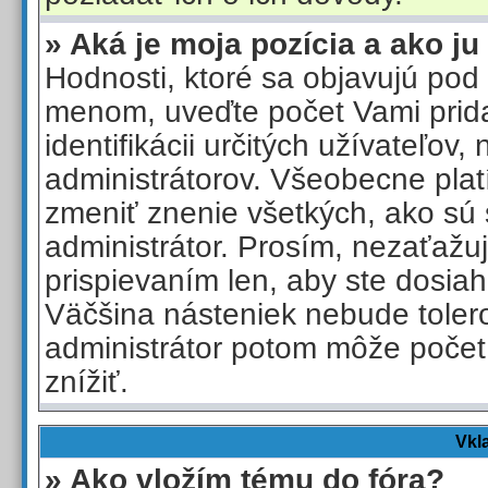
» Aká je moja pozícia a ako 
Hodnosti, ktoré sa objavujú pod
menom, uveďte počet Vami prid
identifikácii určitých užívateľov
administrátorov. Všeobecne pla
zmeniť znenie všetkých, ako sú
administrátor. Prosím, nezaťažu
prispievaním len, aby ste dosiah
Väčšina násteniek nebude toler
administrátor potom môže počet
znížiť.
Vkl
» Ako vložím tému do fóra?