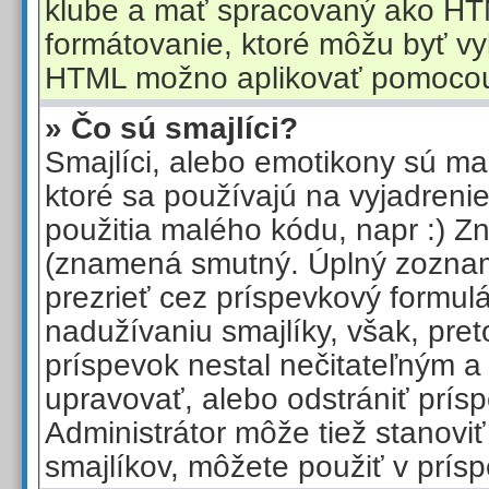
klube a mať spracovaný ako HT
formátovanie, ktoré môžu byť 
HTML možno aplikovať pomoco
» Čo sú smajlíci?
Smajlíci, alebo emotikony sú mal
ktoré sa používajú na vyjadreni
použitia malého kódu, napr :) Z
(znamená smutný. Úplný zoznam
prezrieť cez príspevkový formul
nadužívaniu smajlíky, však, pret
príspevok nestal nečitateľným 
upravovať, alebo odstrániť prís
Administrátor môže tiež stanoviť 
smajlíkov, môžete použiť v prís