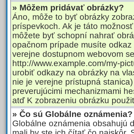
» Môžem pridávať obrázky?
Áno, môže to byť obrázky zobra
príspevkoch. Ak je táto možnosť
môžete byť schopní nahrať obrá
opačnom prípade musíte odkaz 
verejne dostupnom webovom ser
http://www.example.com/my-pict
urobiť odkazy na obrázky na vla
nie je verejne prístupná stanica
preverujúcimi mechanizmami hes
atď K zobrazeniu obrázku použi
» Čo sú Globálne oznámenia?
Globálne oznámenia obsahujú dô
mali by ste ich čítať čo najskôr