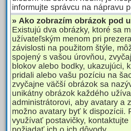
informujte správcu na nápravu 
» Ako zobrazím obrázok pod
Existujú dva obrázky, ktoré sa 
užívateľským menom pri prezera
závislosti na použitom štýle, mô
spojený s vašou úrovňou, zvyčaj
blokov alebo bodky, ukazujúci, 
pridali alebo vašu pozíciu na ša
zvyčajne väčší obrázok sa nazýv
unikátny obrázok každého užívat
administrátorovi, aby avatary a 
možno avatary byť k dispozícii.
využívať postavičky, kontaktujte
požiadať ich o ich dôvody.