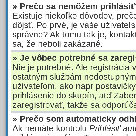
» Prečo sa nemôžem prihlásiť
Existuje niekoľko dôvodov, preč
dôjsť. Po prvé, je vaše užívate
správne? Ak tomu tak je, kontaktu
sa, že neboli zakázané.
» Je vôbec potrebné sa zaregi
Nie je potrebné. Ale registrácia 
ostatným službám nedostupný
užívateľom, ako napr postavičky
prihlásenie do skupín, atď Zaberi
zaregistrovať, takže sa odporúča
» Prečo som automaticky odh
Ak nemáte kontrolu
Prihlásiť au