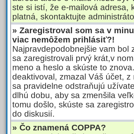
ste si istí, že e-mailová adresa, k
platná, skontaktujte administráto
» Zaregistroval som sa v minul
viac nemôžem prihlásiť?!
Najpravdepodobnejšie vam bol za
sa zaregistrovali prvý krát,v no
meno a heslo a skúste to znova
deaktivoval, zmazal Váš účet, z
sa pravidelne odstraňujú užívateli
dlhú dobu, aby sa zmenšila veľk
tomu došlo, skúste sa zaregistr
do diskusií.
» Čo znamená COPPA?