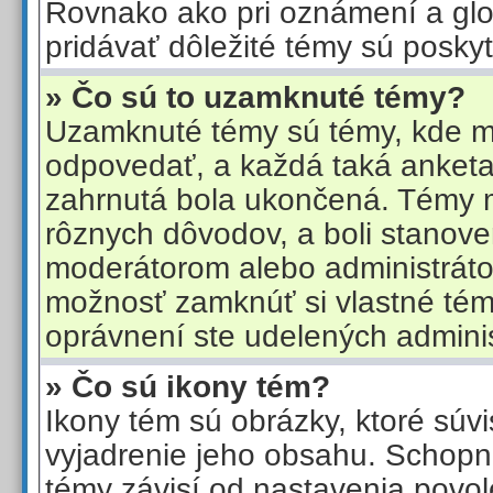
Rovnako ako pri oznámení a gl
pridávať dôležité témy sú posky
» Čo sú to uzamknuté témy?
Uzamknuté témy sú témy, kde m
odpovedať, a každá taká anketa
zahrnutá bola ukončená. Témy 
rôznych dôvodov, a boli stanov
moderátorom alebo administráto
možnosť zamknúť si vlastné témy
oprávnení ste udelených adminis
» Čo sú ikony tém?
Ikony tém sú obrázky, ktoré súv
vyjadrenie jeho obsahu. Schopn
témy závisí od nastavenia povole