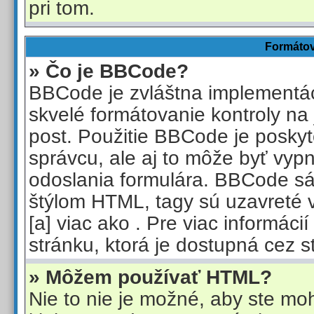
pri tom.
Formátov
» Čo je BBCode?
BBCode je zvláštna implementá
skvelé formátovanie kontroly na 
post. Použitie BBCode je posky
správcu, ale aj to môže byť vyp
odoslania formulára. BBCode s
štýlom HTML, tagy sú uzavreté 
[a] viac ako
. Pre viac informáci
stránku, ktorá je dostupná cez s
» Môžem používať HTML?
Nie to nie je možné, aby ste mo