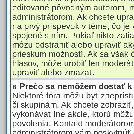
editované pôvodným autorom, 
administrátorom. Ak chcete uprav
na prvý príspevok v téme, čo je
spojené s ním. Pokiaľ nikto zatia
môžu odstrániť alebo upraviť a
prieskum možností. Ak sa však 
hlasov, môže urobiť len moderát
upraviť alebo zmazať.
» Prečo sa nemôžem dostať k
Niektoré fóra môžu byť zneprís
či skupinám. Ak chcete zobraziť,
vykonávať iné akcie, ktorú môžu
povolenia. Kontakt moderátoro
administrátorom vám poskytnúť 