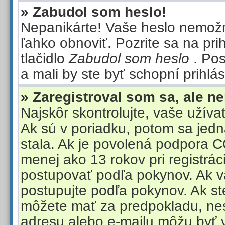
» Zabudol som heslo!
Nepanikárte! Vaše heslo nemož
ľahko obnoviť. Pozrite sa na pri
tlačidlo
Zabudol som heslo
. Po
a mali by ste byť schopní prihlás
» Zaregistroval som sa, ale n
Najskôr skontrolujte, vaše užív
Ak sú v poriadku, potom sa jedn
stala. Ak je povolená podpora
menej ako 13 rokov pri registrác
postupovať podľa pokynov. Ak v
postupujte podľa pokynov. Ak ste
môžete mať za predpokladu, ne
adresu alebo e-mailu môžu byť v