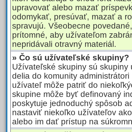
upravovať alebo mazať príspevk
odomykať, presúvať, mazať a ro
spravujú. Všeobecne povedané,
prítomné, aby užívateľom zabráni
nepridávali otravný materiál.
» Čo sú užívateľské skupiny?
Užívateľské skupiny sú skupiny u
delia do komunity administrátor
užívateľ môže patriť do niekoľk
skupine môže byť definovaný ind
poskytuje jednoduchý spôsob ad
nastaviť niekoľko užívateľov ak
alebo im dať prístup na súkrom