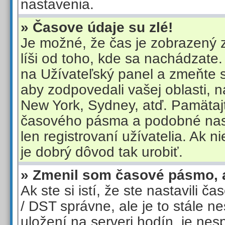
nastavenia.
» Časove údaje su zlé!
Je možné, že čas je zobrazený
líši od toho, kde sa nachádzate.
na Užívateľský panel a zmeňte 
aby zodpovedali vašej oblasti, n
New York, Sydney, atď. Pamätaj
časového pásma a podobné nas
len registrovaní užívatelia. Ak ni
je dobrý dôvod tak urobiť.
» Zmenil som časové pásmo, ale
Ak ste si istí, že ste nastavili 
/ DST správne, ale je to stále n
uložení na serveri hodín, je nes