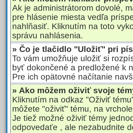
Ak je administrátorom dovolé, mal
pre hlásenie miesta vedľa prísp
nahlňasiť. Kliknutím na toto vy
správu nahlásenia.
» Čo je tlačidlo "Uložiť" pri p
To vám umožňuje uložiť si rozpí
byť dokončené a predložené k 
Pre ich opätovné načítanie navšt
» Ako môžem oživiť svoje té
Kliknutím na odkaz "Oživiť tému"
môžete "oživiť" tému, na vrchole
Je tiež možné oživiť témy jedno
odpovedaťe , ale nezabudnite do