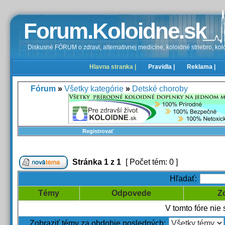
Forum.Koloidne.sk
Diskusné FÓRUM o zdravi, alternativnej medicíne, koloidné striebro, kolo
Hlavna stranka |
Pravidla |
Reklama |
Fórum
»
Všetky kategórie
»
Detské choroby
Registrovať
Stránka
1
z
1
[ Počet tém: 0 ]
Hľadať:
Témy
Odpovede
Z
V tomto fóre nie
Zobraziť témy za obdobie posledných: