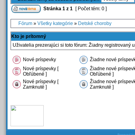
Stránka
1
z
1
[ Počet tém: 0 ]
Fórum
»
Všetky kategórie
»
Detské choroby
Kto je prítomný
Uživatelia prezerajúci si toto fórum: Žiadny registrovaný u
Nové príspevky
Žiadne nové príspev
Nové príspevky [
Žiadne nové príspevk
Obľúbené ]
Obľúbené ]
Nové príspevky [
Žiadne nové príspevk
Zamknuté ]
Zamknuté ]
Powered b