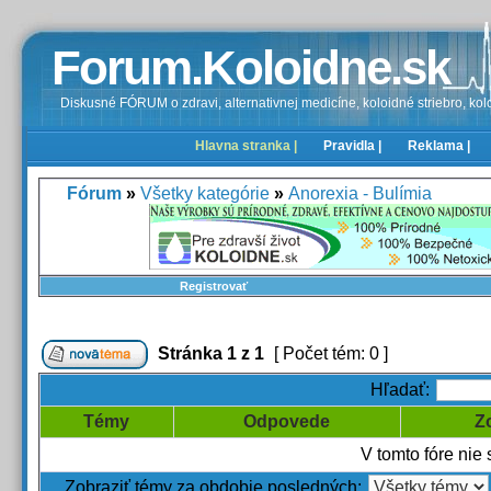
Forum.Koloidne.sk
Diskusné FÓRUM o zdravi, alternativnej medicíne, koloidné striebro, kolo
Hlavna stranka |
Pravidla |
Reklama |
Fórum
»
Všetky kategórie
»
Anorexia - Bulímia
Registrovať
Stránka
1
z
1
[ Počet tém: 0 ]
Hľadať:
Témy
Odpovede
Z
V tomto fóre nie
Zobraziť témy za obdobie posledných: