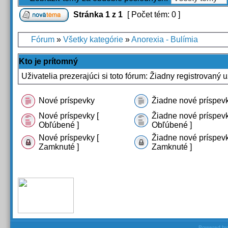
Stránka
1
z
1
[ Počet tém: 0 ]
Fórum
»
Všetky kategórie
»
Anorexia - Bulímia
Kto je prítomný
Uživatelia prezerajúci si toto fórum: Žiadny registrovaný u
Nové príspevky
Žiadne nové príspev
Nové príspevky [
Žiadne nové príspevk
Obľúbené ]
Obľúbené ]
Nové príspevky [
Žiadne nové príspevk
Zamknuté ]
Zamknuté ]
Powered b