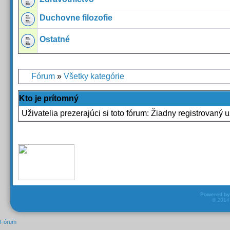
Duchovne filozofie
Ostatné
Fórum
»
Všetky kategórie
Kto je prítomný
Uživatelia prezerajúci si toto fórum: Žiadny registrovaný u
Powered b
© 201
Fórum