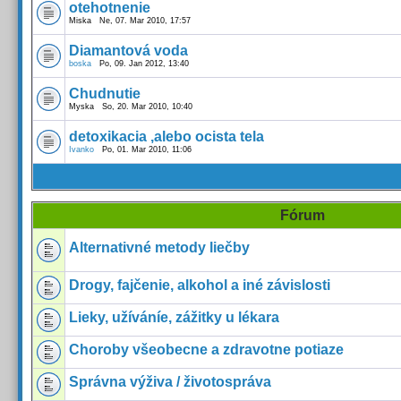
otehotnenie
Miska Ne, 07. Mar 2010, 17:57
Diamantová voda
boska
Po, 09. Jan 2012, 13:40
Chudnutie
Myska So, 20. Mar 2010, 10:40
detoxikacia ,alebo ocista tela
Ivanko
Po, 01. Mar 2010, 11:06
Fórum
Alternativné metody liečby
Drogy, fajčenie, alkohol a iné závislosti
Lieky, užíváníe, zážitky u lékara
Choroby všeobecne a zdravotne potiaze
Správna výživa / životospráva