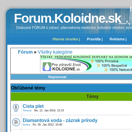
Forum.Koloidne.sk
Diskusné FÓRUM o zdravi, alternativnej medicíne, koloidné striebro, kolo
Hlavna stranka |
Pravidla |
Reklama |
Fórum
»
Všetky kategórie
Registrovať
Obľúbené témy
Témy
Cista plet
Terezia
Ne, 12. Jan 2014, 15:15
Diamantová voda - zázrak prírody
boska
Po, 30. Jan 2012, 10:40