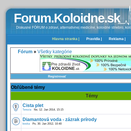
Forum.Koloidne.sk
Diskusné FÓRUM o zdravi, alternativnej medicíne, koloidné striebro, kolo
Hlavna stranka |
Pravidla |
Reklama |
Fórum
»
Všetky kategórie
Registrovať
Obľúbené témy
Témy
Cista plet
Terezia
Ne, 12. Jan 2014, 15:15
Diamantová voda - zázrak prírody
boska
Po, 30. Jan 2012, 10:40