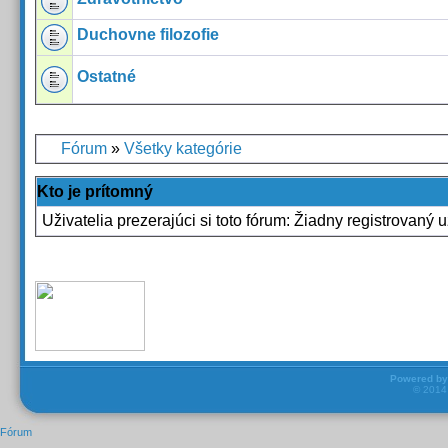
Duchovne filozofie
Ostatné
Fórum
»
Všetky kategórie
Kto je prítomný
Uživatelia prezerajúci si toto fórum: Žiadny registrovaný u
Powered b
© 201
Fórum