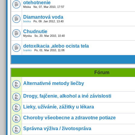
otehotnenie
Miska Ne, 07. Mar 2010, 17:57
Diamantová voda
boska
Po, 09. Jan 2012, 13:40
Chudnutie
Myska So, 20. Mar 2010, 10:40
detoxikacia ,alebo ocista tela
Ivanko
Po, 01. Mar 2010, 11:06
Fórum
Alternativné metody liečby
Drogy, fajčenie, alkohol a iné závislosti
Lieky, užíváníe, zážitky u lékara
Choroby všeobecne a zdravotne potiaze
Správna výživa / životospráva