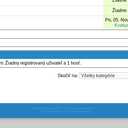
Žiadne 
Žiadne 
Po, 05. No
Kvetu
um: Žiadny registrovaný uživateľ a 1 hosť.
Skočiť na:
Powered by
phpBB
© 2008
Forum.Koloidne.sk
© 2014
Koloidne.sk & Pre zdravsi zivot