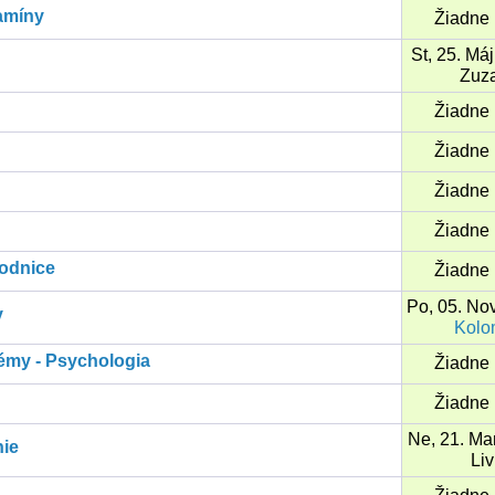
tamíny
Žiadne 
St, 25. Má
Zuz
Žiadne 
Žiadne 
Žiadne 
Žiadne 
rodnice
Žiadne 
Po, 05. No
y
Kolo
émy - Psychologia
Žiadne 
Žiadne 
Ne, 21. Ma
nie
Li