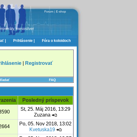
Forum
|
E-shop
 minerály, mesosilver
ať |
Prihlásenie |
Fóra o koloidoch
rihlásenie
|
Registrovať
Hľadať
FAQ
razenia
Posledný príspevok
St, 25. Máj 2016, 13:29
3590
Zuzana
Po, 05. Nov 2018, 13:02
2664
Kvetuska19