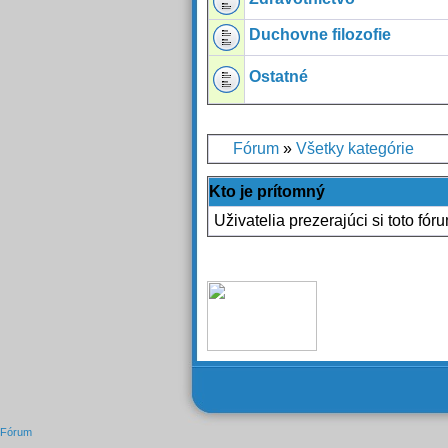
Duchovne filozofie
Ostatné
Fórum
»
Všetky kategórie
Kto je prítomný
Uživatelia prezerajúci si toto fór
Fórum