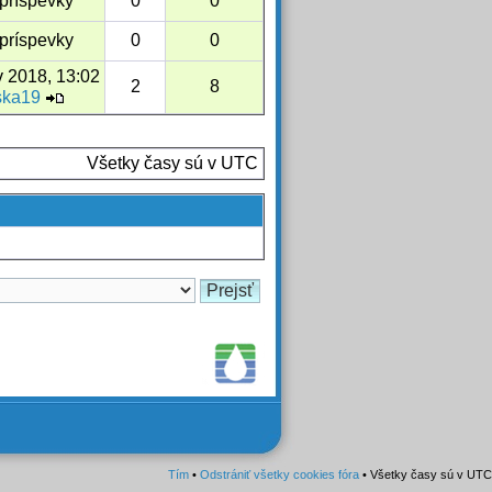
príspevky
0
0
príspevky
0
0
v 2018, 13:02
2
8
ska19
Všetky časy sú v UTC
Tím
•
Odstrániť všetky cookies fóra
• Všetky časy sú v UTC