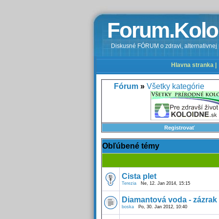
Forum.Kolo
Diskusné FÓRUM o zdravi, alternativnej m
Hlavna stranka |
Fórum
»
Všetky kategórie
Registrovať
Obľúbené témy
Cista plet
Terezia
Ne, 12. Jan 2014, 15:15
Diamantová voda - zázrak 
boska
Po, 30. Jan 2012, 10:40