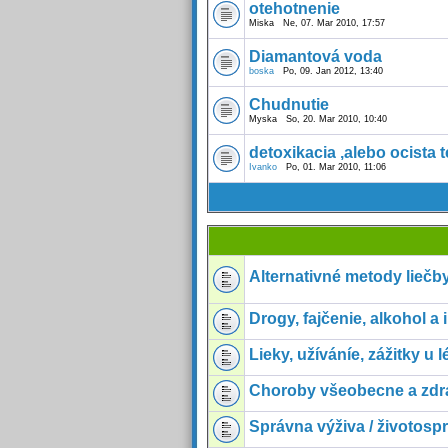
otehotnenie
Miska Ne, 07. Mar 2010, 17:57
Diamantová voda
boska
Po, 09. Jan 2012, 13:40
Chudnutie
Myska So, 20. Mar 2010, 10:40
detoxikacia ,alebo ocista t
Ivanko
Po, 01. Mar 2010, 11:06
Alternativné metody liečb
Drogy, fajčenie, alkohol a 
Lieky, užíváníe, zážitky u 
Choroby všeobecne a zdr
Správna výživa / životosp