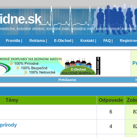
idne.sk
edicíne, koloidné striebro, koloidné zlato, koloidná med, koloidný zinok, koloidné
Pravidla |
Reklama |
E-Obchod |
Kontakt |
FAQ |
Registrov
P
Prihlásenie
Témy
Odpovede
Zob
6
8
prírody
4
8