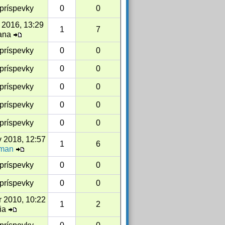
príspevky
0
0
j 2016, 13:29
1
7
ana
príspevky
0
0
príspevky
0
0
príspevky
0
0
príspevky
0
0
príspevky
0
0
v 2018, 12:57
1
6
man
príspevky
0
0
príspevky
0
0
r 2010, 10:22
1
2
via