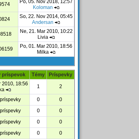
Po, 05. Nov 2018, 12:57
9574
Koloman
So, 22. Nov 2014, 05:45
0824
Andersan
Ne, 21. Mar 2010, 10:22
08518
Livia
Po, 01. Mar 2010, 18:56
06159
Milka
 príspevok
Témy
Príspevky
r 2010, 18:56
1
2
lka
príspevky
0
0
príspevky
0
0
príspevky
0
0
príspevky
0
0