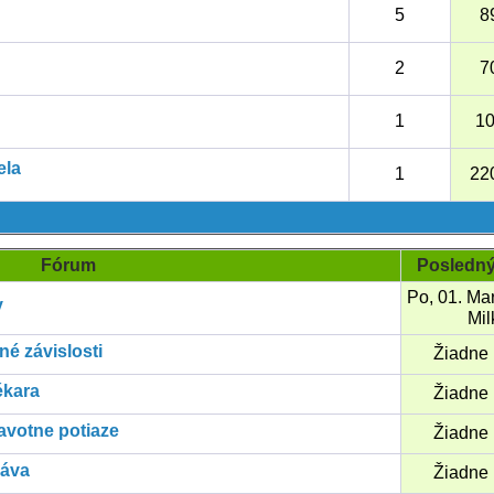
5
8
2
7
1
1
ela
1
22
Fórum
Posledný
Po, 01. Ma
y
Mi
iné závislosti
Žiadne 
lékara
Žiadne 
avotne potiaze
Žiadne 
ráva
Žiadne 