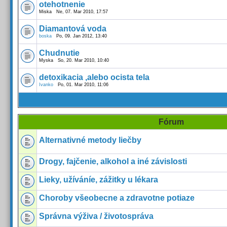
otehotnenie
Miska Ne, 07. Mar 2010, 17:57
Diamantová voda
boska
Po, 09. Jan 2012, 13:40
Chudnutie
Myska So, 20. Mar 2010, 10:40
detoxikacia ,alebo ocista tela
Ivanko
Po, 01. Mar 2010, 11:06
Fórum
Alternativné metody liečby
Drogy, fajčenie, alkohol a iné závislosti
Lieky, užíváníe, zážitky u lékara
Choroby všeobecne a zdravotne potiaze
Správna výživa / životospráva