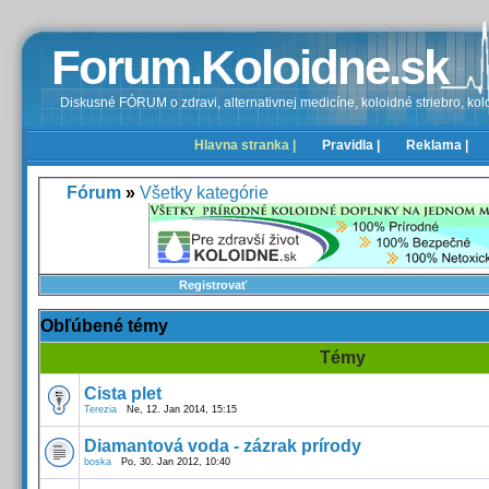
Forum.Koloidne.sk
Diskusné FÓRUM o zdravi, alternativnej medicíne, koloidné striebro, kolo
Hlavna stranka |
Pravidla |
Reklama |
Fórum
»
Všetky kategórie
Registrovať
Obľúbené témy
Témy
Cista plet
Terezia
Ne, 12. Jan 2014, 15:15
Diamantová voda - zázrak prírody
boska
Po, 30. Jan 2012, 10:40