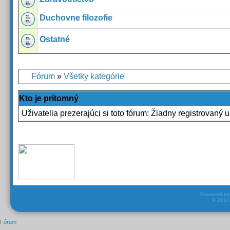
Duchovne filozofie
Ostatné
Fórum
»
Všetky kategórie
Kto je prítomný
Uživatelia prezerajúci si toto fórum: Žiadny registrovaný u
Powered b
© 201
Fórum