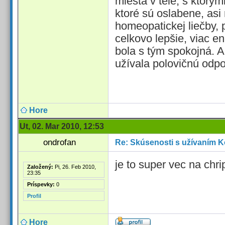
miesta v tele, s ktorý
ktoré sú oslabene, asi
homeopatickej liečby, 
celkovo lepšie, viac en
bola s tým spokojná. A
užívala polovičnú odp
Hore
Ut, 02. Mar 2010, 12:53
ondrofan
Re: Skúsenosti s užívaním K
je to super vec na chr
Založený:
Pi, 26. Feb 2010,
23:35
Príspevky:
0
Profil
Hore