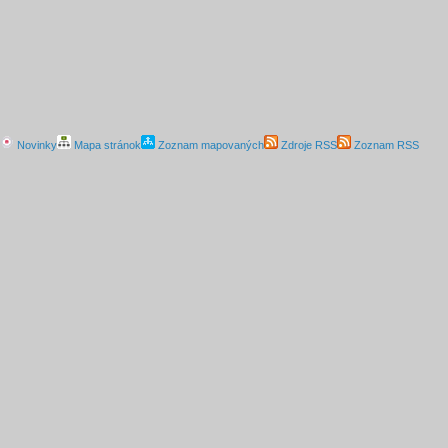
Novinky
Mapa stránok
Zoznam mapovaných
Zdroje RSS
Zoznam RSS