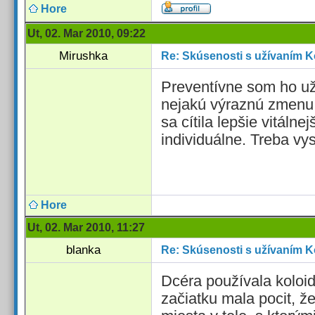
Hore
Ut, 02. Mar 2010, 09:22
Mirushka
Re: Skúsenosti s užívaním K
Preventívne som ho uží
nejakú výraznú zmenu 
sa cítila lepšie vitálnej
individuálne. Treba vy
Hore
Ut, 02. Mar 2010, 11:27
blanka
Re: Skúsenosti s užívaním K
Dcéra používala koloidn
začiatku mala pocit, ž