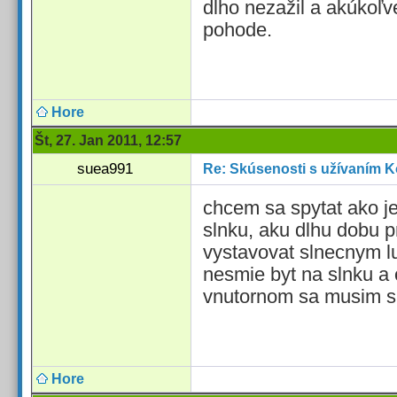
dlho nezažil a akúkoľ
pohode.
Hore
Št, 27. Jan 2011, 12:57
suea991
Re: Skúsenosti s užívaním K
chcem sa spytat ako j
slnku, aku dlhu dobu 
vystavovat slnecnym lu
nesmie byt na slnku a 
vnutornom sa musim s
Hore