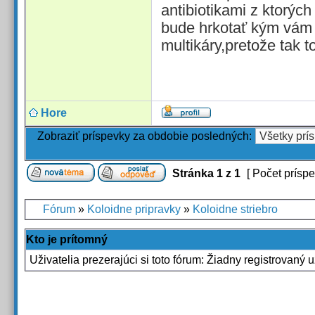
antibiotikami z ktorýc
bude hrkotať kým vám
multikáry,pretože tak t
Hore
Zobraziť príspevky za obdobie posledných:
Stránka
1
z
1
[ Počet príspe
Fórum
»
Koloidne pripravky
»
Koloidne striebro
Kto je prítomný
Uživatelia prezerajúci si toto fórum: Žiadny registrovaný u