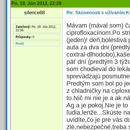
Po, 18. Jún 2012, 22:28
silence68
Re: Skúsenosti s užívaním K
Mávam (mával som) ča
Založený:
Po, 18. Jún 2012,
22:06
ciprofloxacínom.Po str
Príspevky:
0
(jeden)! deň,bolestivá
Profil
auta za dva dni (predt
coxtral-dlhodobo),kaše
päť dní (predtým 3 týž
som chodieval do lekár
sprevádzajú posmutnel
Predtým som bol po je
z chladničky na ciplox
to.Nič mi nie je a ak 
Ag a je pokoj.Nie je to
ľudia,lenže...Skúste na
uvidíte,čo je pre vás d
zlé,nebezpečné,treba