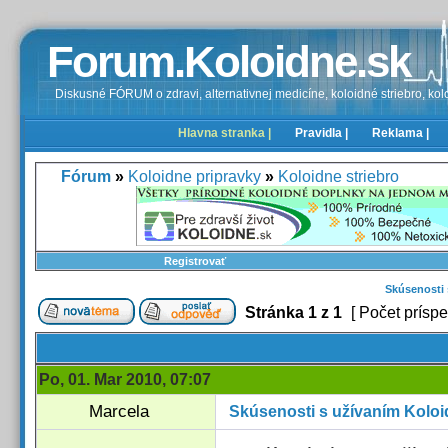
Forum.Koloidne.sk
Diskusné FÓRUM o zdravi, alternativnej medicíne, koloidné striebro, kolo
Hlavna stranka |
Pravidla |
Reklama |
Fórum
»
Koloidne pripravky
»
Koloidne striebro
Registrovať
Skúsenosti 
Stránka
1
z
1
[ Počet príspe
Po, 01. Mar 2010, 07:07
Marcela
Skúsenosti s užívaním Koloi