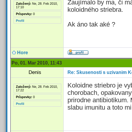
Zaujímalo by ma, či m
Založený:
Ne, 28. Feb 2010,
17:10
koloidného striebra.
Príspevky:
0
Profil
Ak áno tak aké ?
Hore
Po, 01. Mar 2010, 11:43
Denis
Re: Skusenosti s uzivanim K
Koloidne striebro je v
Založený:
Ne, 28. Feb 2010,
17:22
chorobach, opakovanyc
Príspevky:
0
prirodne antibiotikum.
Profil
slabu imunitu a toto m