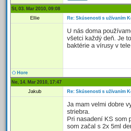
St, 03. Mar 2010, 09:08
Ellie
Re: Skúsenosti s užívaním K
U nás doma používame 
všetci každý deň. Je t
baktérie a vírusy v tele
Hore
Ne, 14. Mar 2010, 17:47
Jakub
Re: Skúsenosti s užívaním K
Ja mam velmi dobre vy
striebra.
Pri nasadení KS som 
som začal s 2x 5ml den