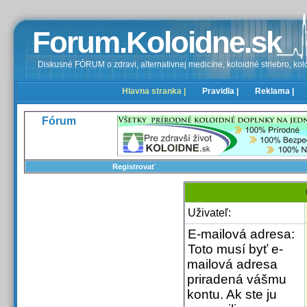
Forum.Koloidne.sk
Diskusné FÓRUM o zdravi, alternativnej medicíne, koloidné striebro, kolo
Hlavna stranka |
Pravidla |
Reklama |
Fórum
Registrovať
Uživateľ:
E-mailová adresa:
Toto musí byť e-
mailová adresa
priradená vášmu
kontu. Ak ste ju