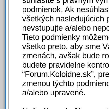
súhlasíte s právnym vy
podmienok. Ak nesúhlas
všetkých nasledujúcich
nevstupujte a/alebo nepo
Tieto podmienky môžeme
všetko preto, aby sme Vá
zmenách, avšak bude ro
budete pravidelne kontr
“Forum.Koloidne.sk”, pr
zmenou týchto podmieno
a/alebo upravené.