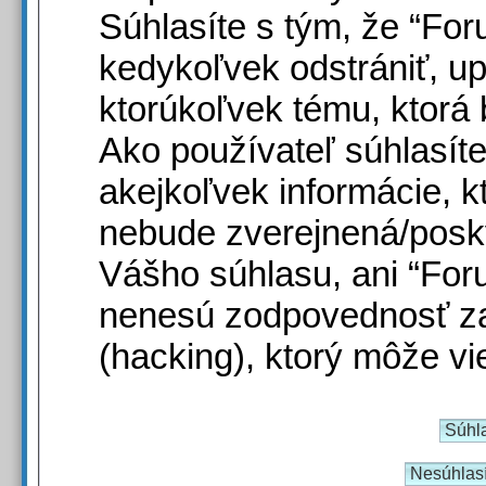
Súhlasíte s tým, že “Fo
kedykoľvek odstrániť, u
ktorúkoľvek tému, ktorá 
Ako používateľ súhlasít
akejkoľvek informácie, kt
nebude zverejnená/poskyt
Vášho súhlasu, ani “For
nenesú zodpovednosť za
(hacking), ktorý môže vie