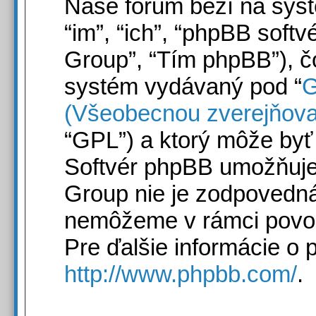
Naše fórum beží na syst
“im”, “ich”, “phpBB sof
Group”, “Tím phpBB”), č
systém vydávaný pod “
G
(Všeobecnou zverejňova
“GPL”) a ktorý môže byť
Softvér phpBB umožňuje 
Group nie je zodpovedn
nemôžeme v rámci povol
Pre ďalšie informácie o 
http://www.phpbb.com/
.