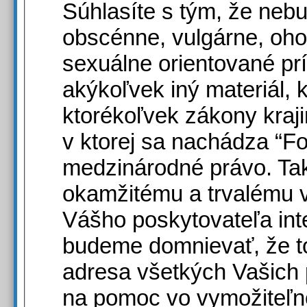
Súhlasíte s tým, že nebu
obscénne, vulgárne, oho
sexuálne orientované pr
akýkoľvek iný materiál,
ktorékoľvek zákony kraji
v ktorej sa nachádza “F
medzinárodné právo. Tak
okamžitému a trvalému 
Vášho poskytovateľa inte
budeme domnievať, že t
adresa všetkých Vašich
na pomoc vo vymožiteľno