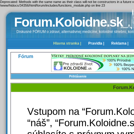
Deprecated: Methods with the same name as their class will not be constructors in a future
/www/htdocs/34356/html/forum/includes/functions_module.php on line 23
Forum.Koloidne.sk
Diskusné FÓRUM o zdravi, alternativnej medicíne, koloidné striebro, kolo
Hlavna stranka |
Pravidla |
Reklama |
Fórum
Prihlásenie
Forum.Ko
Vstupom na “Forum.Koloid
“náš”, “Forum.Koloidne.sk