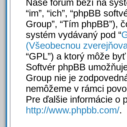
Naše fórum beží na syst
“im”, “ich”, “phpBB sof
Group”, “Tím phpBB”), č
systém vydávaný pod “
G
(Všeobecnou zverejňova
“GPL”) a ktorý môže byť
Softvér phpBB umožňuje 
Group nie je zodpovedn
nemôžeme v rámci povol
Pre ďalšie informácie o 
http://www.phpbb.com/
.