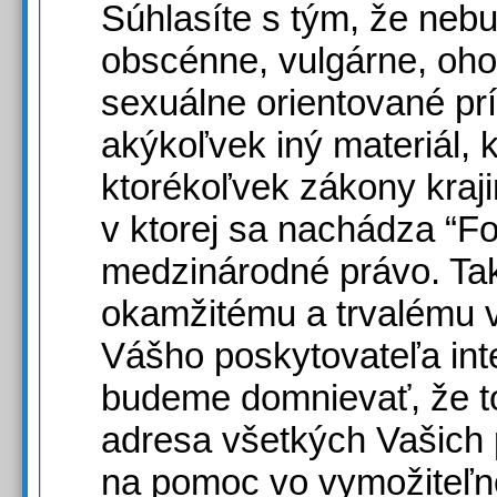
Súhlasíte s tým, že nebu
obscénne, vulgárne, oho
sexuálne orientované pr
akýkoľvek iný materiál,
ktorékoľvek zákony kraji
v ktorej sa nachádza “F
medzinárodné právo. Tak
okamžitému a trvalému 
Vášho poskytovateľa inte
budeme domnievať, že t
adresa všetkých Vašich
na pomoc vo vymožiteľno