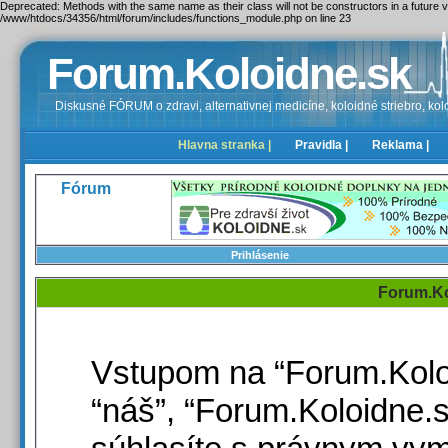
Deprecated: Methods with the same name as their class will not be constructors in a future
/www/htdocs/34356/html/forum/includes/functions_module.php on line 23
Forum.Koloidne.sk
Diskusné FÓRUM o zdravi, alternativnej medicíne, koloidné striebro, kolo
Hlavna stranka |
Pravidla |
Reklama |
Fórum
Prihlásenie
Forum.Ko
Vstupom na “Forum.Koloid
“náš”, “Forum.Koloidne.sk