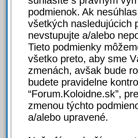
súhlasíte s právnym vy
podmienok. Ak nesúhlas
všetkých nasledujúcich
nevstupujte a/alebo nepo
Tieto podmienky môžeme
všetko preto, aby sme Vá
zmenách, avšak bude ro
budete pravidelne kontr
“Forum.Koloidne.sk”, pr
zmenou týchto podmieno
a/alebo upravené.