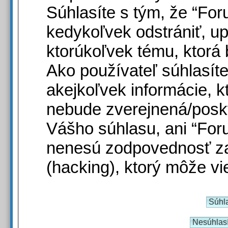
Súhlasíte s tým, že “Fo
kedykoľvek odstrániť, u
ktorúkoľvek tému, ktorá 
Ako používateľ súhlasít
akejkoľvek informácie, kt
nebude zverejnená/poskyt
Vášho súhlasu, ani “For
nenesú zodpovednosť za
(hacking), ktorý môže vie