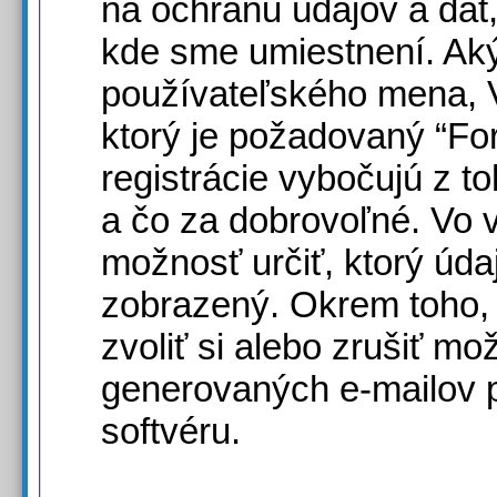
na ochranu údajov a dát, 
kde sme umiestnení. Ak
používateľského mena, 
ktorý je požadovaný “Fo
registrácie vybočujú z 
a čo za dobrovoľné. Vo 
možnosť určiť, ktorý úd
zobrazený. Okrem toho,
zvoliť si alebo zrušiť m
generovaných e-mailov 
softvéru.