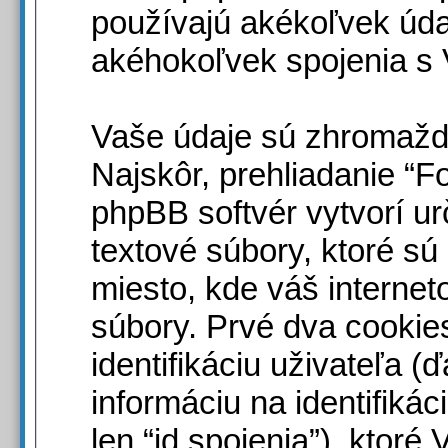
používajú akékoľvek úd
akéhokoľvek spojenia s V
Vaše údaje sú zhromaž
Najskôr, prehliadanie “F
phpBB softvér vytvorí ur
textové súbory, ktoré s
miesto, kde váš interne
súbory. Prvé dva cookie
identifikáciu uživateľa (ď
informáciu na identifiká
len “id spojenia”), ktor