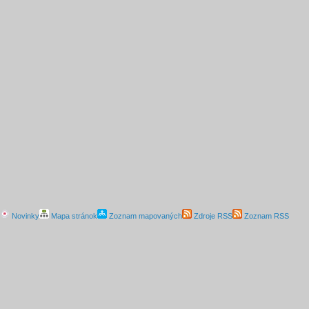
Novinky
Mapa stránok
Zoznam mapovaných
Zdroje RSS
Zoznam RSS