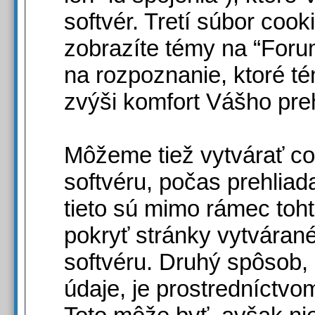
softvér. Tretí súbor coo
zobrazíte témy na “Forum
na rozpoznanie, ktoré t
zvýši komfort Vášho preh
Môžeme tiež vytvárať c
softvéru, počas prehliad
tieto sú mimo rámec toh
pokryť stránky vytváran
softvéru. Druhý spôsob
údaje, je prostredníctvo