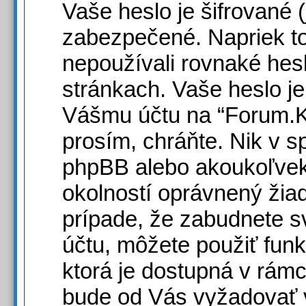
Vaše heslo je šifrované 
zabezpečené. Napriek t
nepoužívali rovnaké hes
stránkach. Vaše heslo j
Vášmu účtu na “Forum.Ko
prosím, chráňte. Nik v sp
phpBB alebo akoukoľvek 
okolností oprávnený žia
prípade, že zabudnete s
účtu, môžete použiť funk
ktorá je dostupná v rámc
bude od Vás vyžadovať 