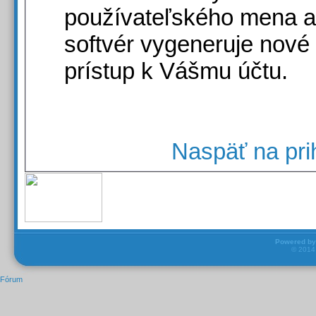
používateľského mena a
softvér vygeneruje nové
prístup k Vášmu účtu.
Naspäť na pri
Powered b
© 201
Fórum