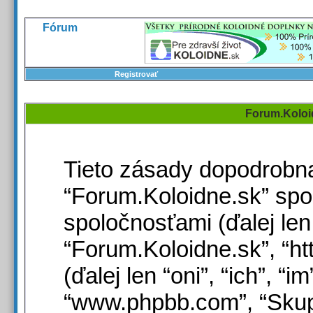
FAQ |
Registrovať |
Prihlásenie |
Fórum
Registrovať
Forum.Koloi
Tieto zásady dopodrobna
“Forum.Koloidne.sk” spo
spoločnosťami (ďalej len 
“Forum.Koloidne.sk”, “ht
(ďalej len “oni”, “ich”, “i
“www.phpbb.com”, “Skup