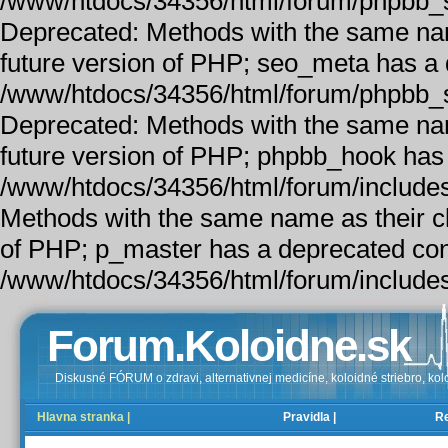
/www/htdocs/34356/html/forum/phpbb_
Deprecated: Methods with the same name 
future version of PHP; seo_meta has a 
/www/htdocs/34356/html/forum/phpbb_
Deprecated: Methods with the same name 
future version of PHP; phpbb_hook has 
/www/htdocs/34356/html/forum/includes
Methods with the same name as their cla
of PHP; p_master has a deprecated con
/www/htdocs/34356/html/forum/includes
Forum.Koloidne.sk
Diskusné FÓRUM o zdravi, alternativnej medicíne, koloidné striebro, kolo
Hlavna stranka |
Pravidla |
Re