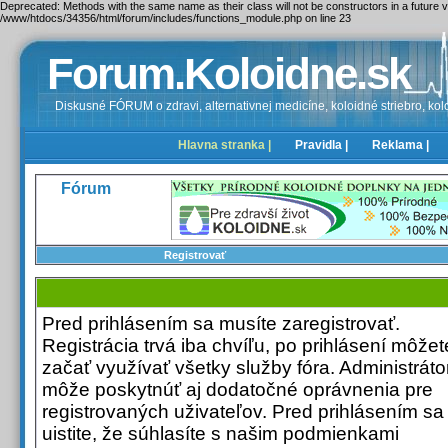
Deprecated: Methods with the same name as their class will not be constructors in a future
/www/htdocs/34356/html/forum/includes/functions_module.php on line 23
Forum.Koloidne.sk
Diskusné FÓRUM o zdravi, alternativnej medicíne, koloidné striebro, kolo
Hlavna stranka |
Pravidla |
Reklama |
Fórum
Registrovať
Pred prihlásením sa musíte zaregistrovať.
Registrácia trvá iba chvíľu, po prihlásení môžet
začať využívať všetky služby fóra. Administrátor
môže poskytnúť aj dodatočné oprávnenia pre
registrovaných uživateľov. Pred prihlásením sa
uistite, že súhlasíte s našim podmienkami