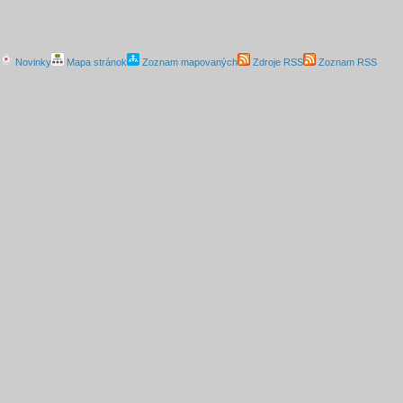
Novinky
Mapa stránok
Zoznam mapovaných
Zdroje RSS
Zoznam RSS