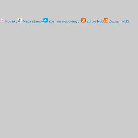
Novinky
Mapa stránok
Zoznam mapovaných
Zdroje RSS
Zoznam RSS