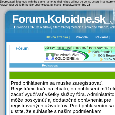
Deprecated: Methods with the same name as their class will not be constructors in a future
/www/htdocs/34356/html/forum/includes/functions_module.php on line 23
Forum.Koloidne.sk
Diskusné FÓRUM o zdravi, alternativnej medicíne, koloidné striebro, kolo
Hlavna stranka |
Pravidla |
Reklama |
Fórum
Registrovať
Pred prihlásením sa musíte zaregistrovať.
Registrácia trvá iba chvíľu, po prihlásení môžet
začať využívať všetky služby fóra. Administrátor
môže poskytnúť aj dodatočné oprávnenia pre
registrovaných uživateľov. Pred prihlásením sa
uistite, že súhlasíte s našim podmienkami