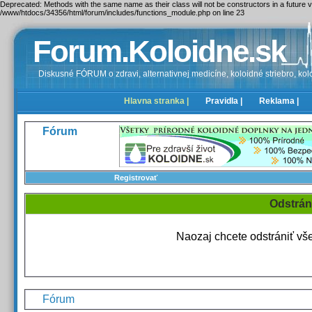
Deprecated: Methods with the same name as their class will not be constructors in a future
/www/htdocs/34356/html/forum/includes/functions_module.php on line 23
Forum.Koloidne.sk
Diskusné FÓRUM o zdravi, alternativnej medicíne, koloidné striebro, kolo
Hlavna stranka |
Pravidla |
Reklama |
Fórum
Registrovať
Odstrán
Naozaj chcete odstrániť vš
Fórum