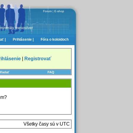
Forum
|
E-shop
 minerály, mesosilver
ať |
Prihlásenie |
Fóra o koloidoch
rihlásenie
|
Registrovať
Hľadať
FAQ
rom?
Všetky časy sú v UTC