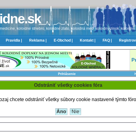
idne.sk
edicíne, koloidné striebro, koloidné zlato, koloidná med, koloidný zinok, koloidné
Pravidla |
Reklama |
E-Obchod |
Kontakt |
FAQ |
Registrov
P
Prihlásenie
Odstrániť všetky cookies fóra
zaj chcete odstrániť všetky súbory cookie nastavené týmto fó