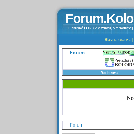
Forum.Kolo
Diskusné FÓRUM o zdravi, alternativnej m
Hlavna stranka |
Fórum
Registrovať
Nao
Fórum