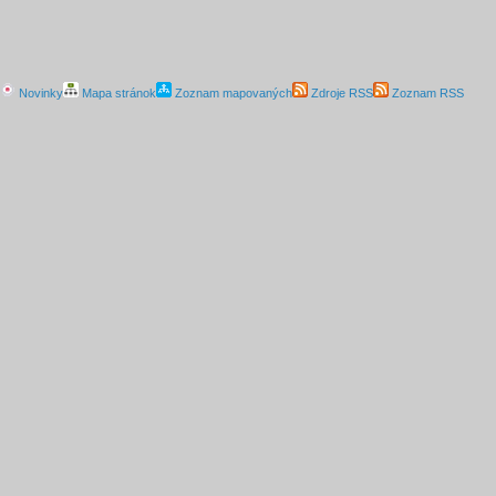
Novinky
Mapa stránok
Zoznam mapovaných
Zdroje RSS
Zoznam RSS