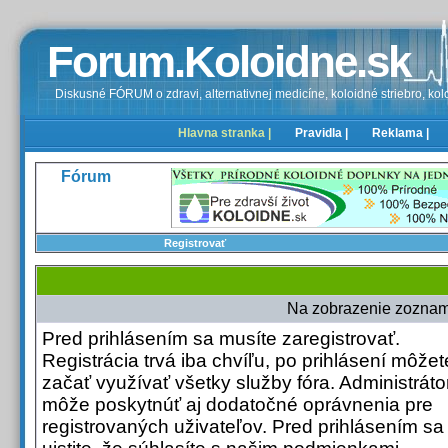
Forum.Koloidne.sk
Diskusné FÓRUM o zdravi, alternativnej medicíne, koloidné striebro, kolo
Hlavna stranka |
Pravidla |
Reklama |
Fórum
Registrovať
Na zobrazenie zoznamu
Pred prihlásením sa musíte zaregistrovať.
Registrácia trvá iba chvíľu, po prihlásení môžet
začať využívať všetky služby fóra. Administrátor
môže poskytnúť aj dodatočné oprávnenia pre
registrovaných uživateľov. Pred prihlásením sa