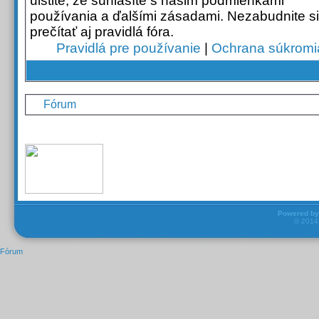
uistite, že súhlasíte s našim podmienkami
používania a ďalšími zásadami. Nezabudnite si
prečítať aj pravidlá fóra.
Pravidlá pre používanie
|
Ochrana súkromi
Fórum
Powered b
© 201
Fórum