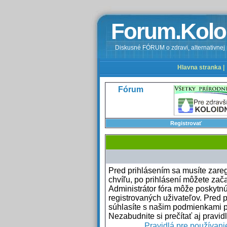
Forum.Kolo
Diskusné FÓRUM o zdravi, alternativnej m
Hlavna stranka |
Fórum
Registrovať
Pred prihlásením sa musíte zaregi
chvíľu, po prihlásení môžete zača
Administrátor fóra môže poskytn
registrovaných uživateľov. Pred p
súhlasíte s našim podmienkami p
Nezabudnite si prečítať aj pravidl
Pravidlá pre používani