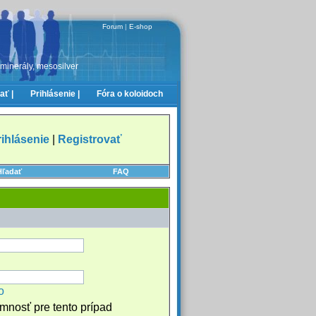
Forum
|
E-shop
 minerály, mesosilver
ať |
Prihlásenie |
Fóra o koloidoch
rihlásenie
|
Registrovať
Hľadať
FAQ
o
omnosť pre tento prípad