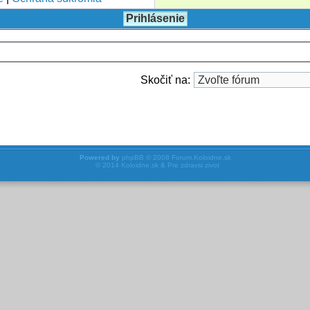
Skočiť na:
Powered by
phpBB
© 2008
Forum.Koloidne.sk
© 2014
Koloidne.sk & Pre zdravsi zivot