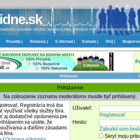
idne.sk
edicíne, koloidné striebro, koloidné zlato, koloidná med, koloidný zinok, koloidné
Pravidla |
Reklama |
E-Obchod |
Kontakt |
FAQ |
Registrov
P
Prihlásenie
Prihlásenie
Na zobrazenie zoznamu moderátorov musíte byť prihlásený.
strovať. Registrácia trvá iba
Uživateľ:
ť využívať všetky služby fóra.
Registrovať
úť aj dodatočné oprávnenia pre
rihlásením sa uistite, že
Heslo:
oužívania a ďalšími zásadami.
Zabudol som hesl
á fóra.
Skryť moju prít
e
|
Ochrana súkromia