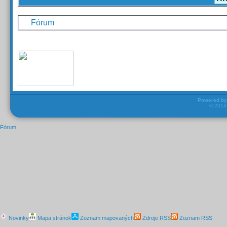
Fórum
Powered b
© 201
Fórum
Novinky
Mapa stránok
Zoznam mapovaných
Zdroje RSS
Zoznam RSS