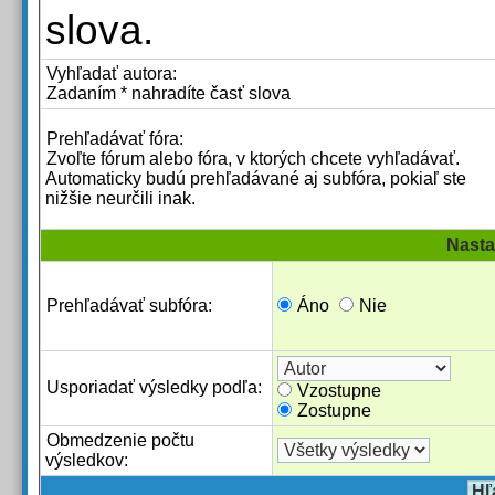
slova.
Vyhľadať autora:
Zadaním * nahradíte časť slova
Prehľadávať fóra:
Zvoľte fórum alebo fóra, v ktorých chcete vyhľadávať.
Automaticky budú prehľadávané aj subfóra, pokiaľ ste
nižšie neurčili inak.
Nasta
Prehľadávať subfóra:
Áno
Nie
Usporiadať výsledky podľa:
Vzostupne
Zostupne
Obmedzenie počtu
výsledkov: