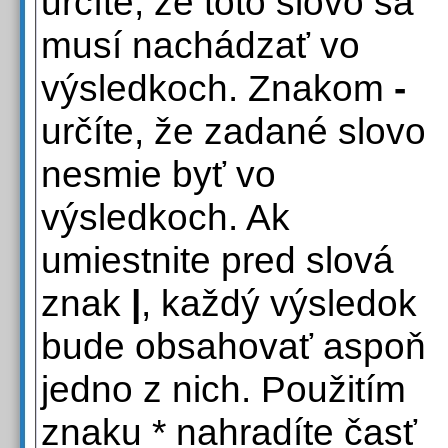
určíte, že toto slovo sa
musí nachádzať vo
výsledkoch. Znakom
-
určíte, že zadané slovo
nesmie byť vo
výsledkoch. Ak
umiestnite pred slová
znak
|
, každý výsledok
bude obsahovať aspoň
jedno z nich. Použitím
znaku * nahradíte časť