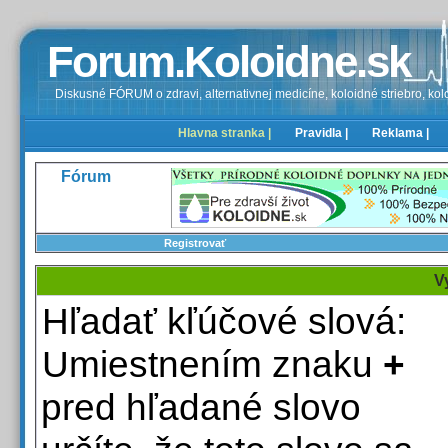
Forum.Koloidne.sk
Diskusné FÓRUM o zdravi, alternativnej medicíne, koloidné striebro, kolo
Hlavna stranka |
Pravidla |
Reklama |
Fórum
Registrovať
V
Hľadať kľúčové slová:
Umiestnením znaku
+
pred hľadané slovo