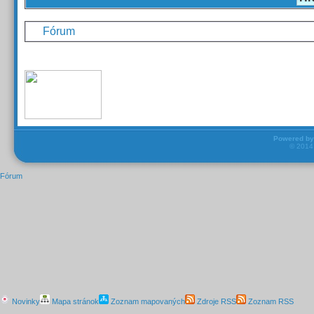
Fórum
Powered b
© 201
Fórum
Novinky
Mapa stránok
Zoznam mapovaných
Zdroje RSS
Zoznam RSS