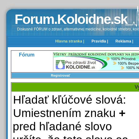
Forum.Koloidne.sk
Diskusné FÓRUM o zdravi, alternativnej medicíne, koloidné striebro, kolo
Hlavna stranka |
Pravidla |
Reklama |
Fórum
Registrovať
V
Hľadať kľúčové slová:
Umiestnením znaku
+
pred hľadané slovo