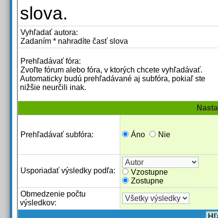
slova.
Vyhľadať autora:
Zadaním * nahradíte časť slova
Prehľadávať fóra:
Zvoľte fórum alebo fóra, v ktorých chcete vyhľadávať.
Automaticky budú prehľadávané aj subfóra, pokiaľ ste
nižšie neurčili inak.
Nasta
Prehľadávať subfóra:
Áno
Nie
Usporiadať výsledky podľa:
Vzostupne
Zostupne
Obmedzenie počtu
výsledkov: