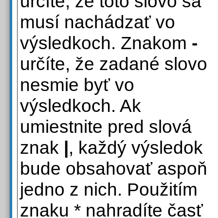
určíte, že toto slovo sa
musí nachádzať vo
výsledkoch. Znakom
-
určíte, že zadané slovo
nesmie byť vo
výsledkoch. Ak
umiestnite pred slová
znak
|
, každý výsledok
bude obsahovať aspoň
jedno z nich. Použitím
znaku * nahradíte časť