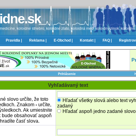
idne.sk
edicíne, koloidné striebro, koloidné zlato, koloidná med, koloidný zinok, koloidné
Pravidla |
Reklama |
E-Obchod |
Kontakt |
FAQ |
Registrov
P
Prihlásenie
Vyhľadávaný text
é slovo určíte, že toto
Hľadať všetky slová alebo text vy
ledkoch. Znakom
-
určíte,
zadaný
ýsledkoch. Ak umiestnite
Hľadať aspoň jedno zadané slovo
ok bude obsahovať aspoň
hradíte časť slova.