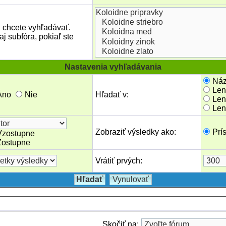
h chcete vyhľadávať.
 subfóra, pokiaľ ste
Nastavenia vyhľadávania
Náz
Len
Áno
Nie
Hľadať v:
Len
Len
Zobraziť výsledky ako:
Prí
Vzostupne
Zostupne
Vrátiť prvých:
Skočiť na: