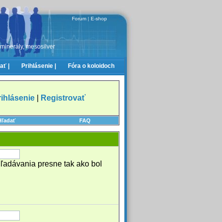
Forum
|
E-shop
 minerály, mesosilver
ať |
Prihlásenie |
Fóra o koloidoch
rihlásenie
|
Registrovať
Hľadať
FAQ
hľadávania presne tak ako bol