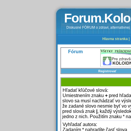
Forum.Kolo
Diskusné FÓRUM o zdravi, alternativnej m
Hlavna stranka |
Fórum
Registrovať
Hľadať kľúčové slová:
Umiestnením znaku
+
pred hľadan
slovo sa musí nachádzať vo výs
že zadané slovo nesmie byť vo v
pred slová znak
|
, každý výsled
jedno z nich. Použitím znaku * na
Vyhľadať autora:
Zadaním * nahradíte časť slova