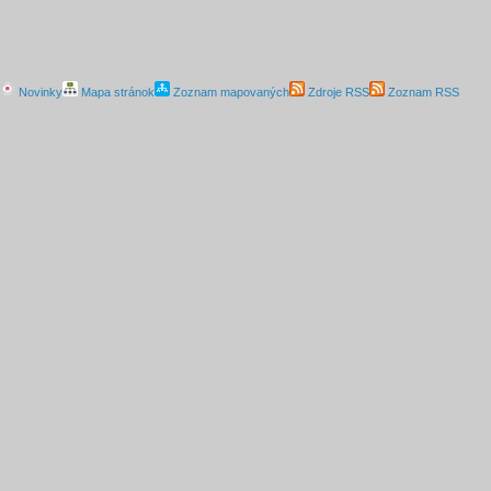
Novinky
Mapa stránok
Zoznam mapovaných
Zdroje RSS
Zoznam RSS