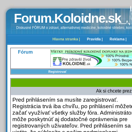
Forum.Koloidne.sk
Diskusné FÓRUM o zdravi, alternativnej medicíne, koloidné striebro, kolo
Hlavna stranka |
Pravidla |
Reklama |
Fórum
Registrovať
Ak si chcete prezr
Pred prihlásením sa musíte zaregistrovať.
Registrácia trvá iba chvíľu, po prihlásení môžet
začať využívať všetky služby fóra. Administrátor
môže poskytnúť aj dodatočné oprávnenia pre
registrovaných uživateľov. Pred prihlásením sa