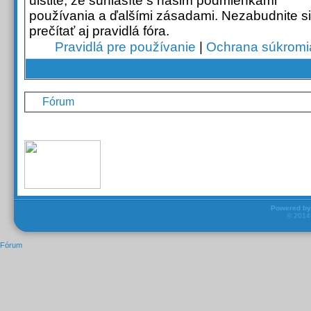
uistite, že súhlasíte s našim podmienkami
používania a ďalšími zásadami. Nezabudnite si
prečítať aj pravidlá fóra.
Pravidlá pre používanie
|
Ochrana súkromi
Fórum
Powered b
© 201
Fórum