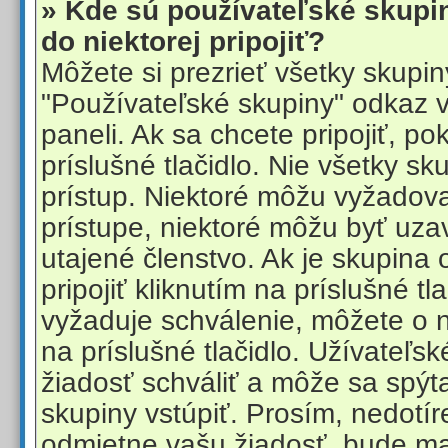
» Kde sú používateľské skup
do niektorej pripojiť?
Môžete si prezrieť všetky skupi
"Používateľské skupiny" odkaz 
paneli. Ak sa chcete pripojiť, po
príslušné tlačidlo. Nie všetky s
prístup. Niektoré môžu vyžadov
prístupe, niektoré môžu byť uza
utajené členstvo. Ak je skupina
pripojiť kliknutím na príslušné tl
vyžaduje schválenie, môžete o 
na príslušné tlačidlo. Užívateľs
žiadosť schváliť a môže sa spýt
skupiny vstúpiť. Prosím, nedotír
odmietne vašu žiadosť, bude ma