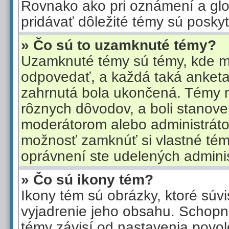
Rovnako ako pri oznámení a gl
pridávať dôležité témy sú posky
» Čo sú to uzamknuté témy?
Uzamknuté témy sú témy, kde m
odpovedať, a každá taká anketa
zahrnutá bola ukončená. Témy 
rôznych dôvodov, a boli stanov
moderátorom alebo administráto
možnosť zamknúť si vlastné témy
oprávnení ste udelených adminis
» Čo sú ikony tém?
Ikony tém sú obrázky, ktoré súv
vyjadrenie jeho obsahu. Schopn
témy závisí od nastavenia povole