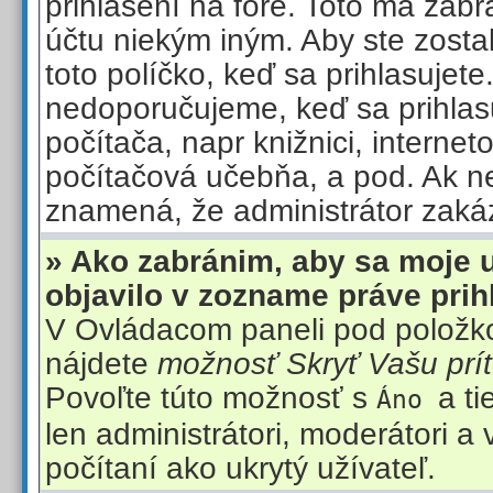
prihlásení na fóre. Toto má zabr
účtu niekým iným. Aby ste zostali
toto políčko, keď sa prihlasujete
nedoporučujeme, keď sa prihlas
počítača, napr knižnici, interneto
počítačová učebňa, a pod. Ak nev
znamená, že administrátor zakáz
» Ako zabránim, aby sa moje 
objavilo v zozname práve pri
V Ovládacom paneli pod položko
nájdete
možnosť Skryť Vašu prí
Povoľte túto možnosť s
a t
Áno
len administrátori, moderátori a
počítaní ako ukrytý užívateľ.