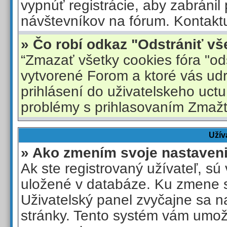
vypnúť registrácie, aby zabránil
návštevníkov na fórum. Kontaktuj
» Čo robí odkaz "Odstrániť vš
“Zmazať všetky cookies fóra "od
vytvorené Forom a ktoré vás ud
prihlásení do uživatelskeho uctu
problémy s prihlasovaním Zmažt
Užív
» Ako zmením svoje nastaven
Ak ste registrovaný užívateľ, sú
uložené v databáze. Ku zmene s
Uživatelský panel zvyčajne sa n
stránky. Tento systém vám umož