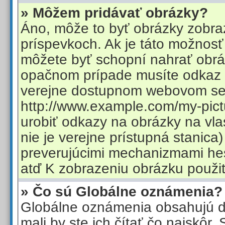
» Môžem pridávať obrázky?
Áno, môže to byť obrázky zobra
príspevkoch. Ak je táto možnosť
môžete byť schopní nahrať obrá
opačnom prípade musíte odkaz 
verejne dostupnom webovom ser
http://www.example.com/my-pict
urobiť odkazy na obrázky na vla
nie je verejne prístupná stanica
preverujúcimi mechanizmami hes
atď K zobrazeniu obrázku použi
» Čo sú Globálne oznámenia?
Globálne oznámenia obsahujú dô
mali by ste ich čítať čo najskôr