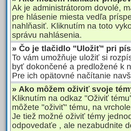
Ak je administrátorom dovolé, mal
pre hlásenie miesta vedľa prísp
nahlňasiť. Kliknutím na toto vy
správu nahlásenia.
» Čo je tlačidlo "Uložiť" pri p
To vám umožňuje uložiť si rozpí
byť dokončené a predložené k 
Pre ich opätovné načítanie navšt
» Ako môžem oživiť svoje té
Kliknutím na odkaz "Oživiť tému"
môžete "oživiť" tému, na vrchole
Je tiež možné oživiť témy jedno
odpovedaťe , ale nezabudnite do