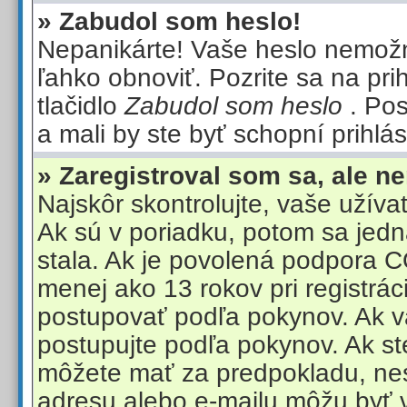
» Zabudol som heslo!
Nepanikárte! Vaše heslo nemož
ľahko obnoviť. Pozrite sa na pri
tlačidlo
Zabudol som heslo
. Po
a mali by ste byť schopní prihlás
» Zaregistroval som sa, ale n
Najskôr skontrolujte, vaše užív
Ak sú v poriadku, potom sa jedn
stala. Ak je povolená podpora
menej ako 13 rokov pri registrác
postupovať podľa pokynov. Ak v
postupujte podľa pokynov. Ak ste
môžete mať za predpokladu, ne
adresu alebo e-mailu môžu byť v