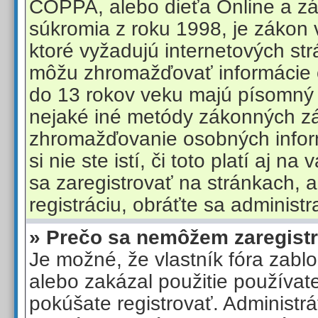
COPPA, alebo dieťa Online a z
súkromia z roku 1998, je zákon 
ktoré vyžadujú internetových str
môžu zhromažďovať informácie o
do 13 rokov veku majú písomný 
nejaké iné metódy zákonných z
zhromažďovanie osobných inform
si nie ste istí, či toto platí aj n
sa zaregistrovať na stránkach, a
registráciu, obráťte sa administr
» Prečo sa nemôžem zaregist
Je možné, že vlastník fóra zabl
alebo zakázal použitie používat
pokúšate registrovať. Administrá