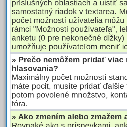
príslušných oblastiach a uistiť 
samostatný riadok v textarea. Mô
počet možností užívatelia môžu 
rámci "Možnosti používateľa", l
anketu (0 pre nekonečné dĺžky)
umožňuje používateľom meniť ic
» Prečo nemôžem pridať viac
hlasovania?
Maximálny počet možností stanov
máte pocit, musíte pridať ďalši
potom povolené množstvo, konta
fóra.
» Ako zmením alebo zmažem 
Rovnaké ako s príspevkami, an