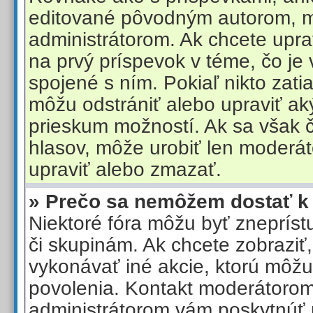
editované pôvodným autorom, 
administrátorom. Ak chcete uprav
na prvý príspevok v téme, čo je
spojené s ním. Pokiaľ nikto zatia
môžu odstrániť alebo upraviť a
prieskum možností. Ak sa však 
hlasov, môže urobiť len moderát
upraviť alebo zmazať.
» Prečo sa nemôžem dostať k
Niektoré fóra môžu byť zneprís
či skupinám. Ak chcete zobraziť,
vykonávať iné akcie, ktorú môžu
povolenia. Kontakt moderátoro
administrátorom vám poskytnúť 