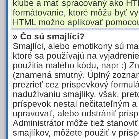
klube a mať spracovaný ako HT
formátovanie, ktoré môžu byť 
HTML možno aplikovať pomoco
» Čo sú smajlíci?
Smajlíci, alebo emotikony sú mal
ktoré sa používajú na vyjadreni
použitia malého kódu, napr :) Z
(znamená smutný. Úplný zoznam
prezrieť cez príspevkový formul
nadužívaniu smajlíky, však, pret
príspevok nestal nečitateľným 
upravovať, alebo odstrániť prís
Administrátor môže tiež stanoviť 
smajlíkov, môžete použiť v prís