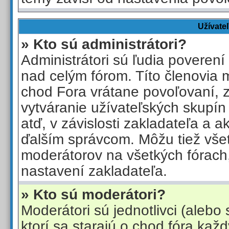
Užívate
» Kto sú administrátori?
Administrátori sú ľudia poverení
nad celým fórom. Títo členovia 
chod Fora vrátane povoľovaní, 
vytváranie užívateľských skupín
atď, v závislosti zakladateľa a 
ďalším správcom. Môžu tiež vše
moderátorov na všetkých fórach, 
nastavení zakladateľa.
» Kto sú moderátori?
Moderátori sú jednotlivci (alebo 
ktorí sa starajú o chod fóra kaž