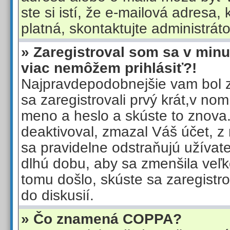
ste si istí, že e-mailová adresa, k
platná, skontaktujte administráto
» Zaregistroval som sa v minul
viac nemôžem prihlásiť?!
Najpravdepodobnejšie vam bol za
sa zaregistrovali prvý krát,v no
meno a heslo a skúste to znova
deaktivoval, zmazal Váš účet, z
sa pravidelne odstraňujú užívateli
dlhú dobu, aby sa zmenšila veľk
tomu došlo, skúste sa zaregistr
do diskusií.
» Čo znamená COPPA?