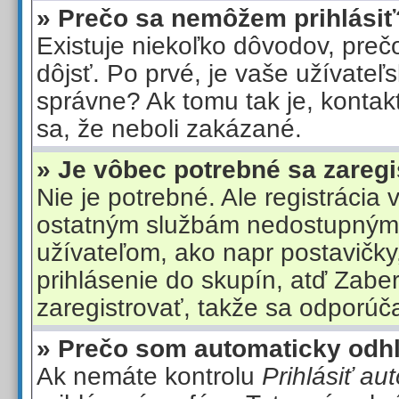
» Prečo sa nemôžem prihlásiť
Existuje niekoľko dôvodov, preč
dôjsť. Po prvé, je vaše užívate
správne? Ak tomu tak je, kontaktu
sa, že neboli zakázané.
» Je vôbec potrebné sa zaregi
Nie je potrebné. Ale registrácia 
ostatným službám nedostupný
užívateľom, ako napr postavičky
prihlásenie do skupín, atď Zaberi
zaregistrovať, takže sa odporúča
» Prečo som automaticky odh
Ak nemáte kontrolu
Prihlásiť au