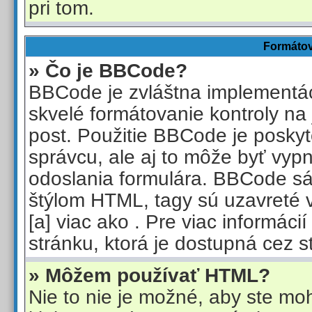
pri tom.
Formátov
» Čo je BBCode?
BBCode je zvláštna implementá
skvelé formátovanie kontroly na 
post. Použitie BBCode je posky
správcu, ale aj to môže byť vyp
odoslania formulára. BBCode s
štýlom HTML, tagy sú uzavreté 
[a] viac ako
. Pre viac informáci
stránku, ktorá je dostupná cez s
» Môžem používať HTML?
Nie to nie je možné, aby ste mo