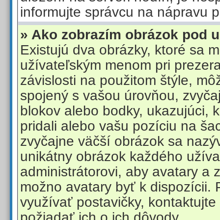
informujte správcu na nápravu 
» Ako zobrazím obrázok pod
Existujú dva obrázky, ktoré sa 
užívateľským menom pri prezera
závislosti na použitom štýle, mô
spojený s vašou úrovňou, zvyčaj
blokov alebo bodky, ukazujúci, 
pridali alebo vašu pozíciu na ša
zvyčajne väčší obrázok sa nazýv
unikátny obrázok každého užívat
administrátorovi, aby avatary a 
možno avatary byť k dispozícii.
využívať postavičky, kontaktujte
požiadať ich o ich dôvody.