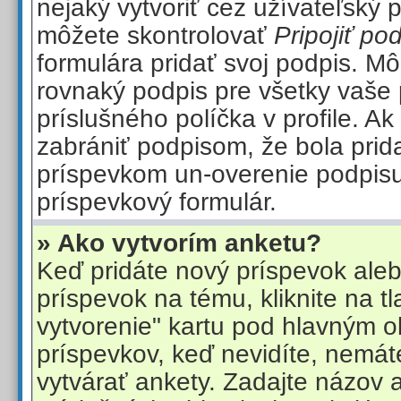
nejaký vytvoriť cez užívateľský 
môžete skontrolovať
Pripojiť po
formulára pridať svoj podpis. Mô
rovnaký podpis pre všetky vaše
príslušného políčka v profile. Ak
zabrániť podpisom, že bola pri
príspevkom un-overenie podpisu 
príspevkový formulár.
» Ako vytvorím anketu?
Keď pridáte nový príspevok aleb
príspevok na tému, kliknite na tl
vytvorenie" kartu pod hlavným 
príspevkov, keď nevidíte, nemát
vytvárať ankety. Zadajte názov 