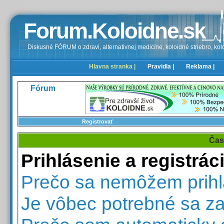
Forum.Koloidne.sk
Diskusné FÓRUM o zdravi, alternativnej medicíne, koloidné striebro, kolo
Hlavna stranka |
Pravidla |
Reklama |
Fórum
Registrovať
Čas
Prihlásenie a registrác
Prečo sa nemôžem prihl
Je vôbec potrebné sa za