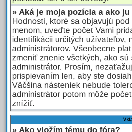
» Aká je moja pozícia a ako 
Hodnosti, ktoré sa objavujú pod
menom, uveďte počet Vami prid
identifikácii určitých užívateľov
administrátorov. Všeobecne pla
zmeniť znenie všetkých, ako sú
administrátor. Prosím, nezaťažu
prispievaním len, aby ste dosiah
Väčšina násteniek nebude toler
administrátor potom môže počet
znížiť.
Vkl
» Ako vložím tému do fóra?