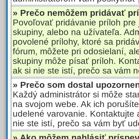
» Prečo nemôžem pridávať pr
Povoľovať pridávanie príloh pre j
skupiny, alebo na užívateľa. Ad
povolené prílohy, ktoré sa pridá
fórum, môžete pri odosielaní, al
skupiny môže písať príloh. Konta
ak si nie ste istí, prečo sa vám ne
» Prečo som dostal upozorne
Každý administrátor si môže stan
na svojom webe. Ak ich porušít
udelené varovanie. Kontaktujte a
nie ste istí, prečo sa vám byť u
» Ako môžem nahlásiť príspe