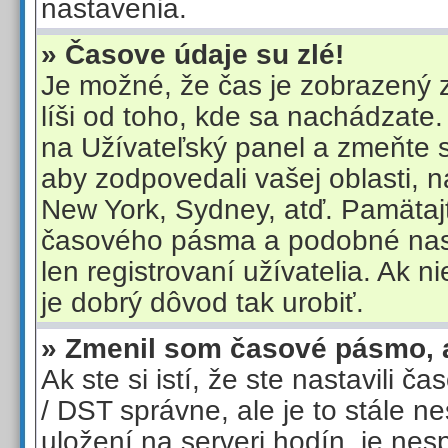
nastavenia.
» Časove údaje su zlé!
Je možné, že čas je zobrazený
líši od toho, kde sa nachádzate.
na Užívateľský panel a zmeňte 
aby zodpovedali vašej oblasti, n
New York, Sydney, atď. Pamätaj
časového pásma a podobné nas
len registrovaní užívatelia. Ak ni
je dobrý dôvod tak urobiť.
» Zmenil som časové pásmo, ale
Ak ste si istí, že ste nastavili 
/ DST správne, ale je to stále n
uložení na serveri hodín, je nes