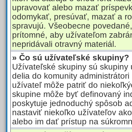
upravovať alebo mazať príspevk
odomykať, presúvať, mazať a ro
spravujú. Všeobecne povedané,
prítomné, aby užívateľom zabráni
nepridávali otravný materiál.
» Čo sú užívateľské skupiny?
Užívateľské skupiny sú skupiny u
delia do komunity administrátor
užívateľ môže patriť do niekoľk
skupine môže byť definovaný ind
poskytuje jednoduchý spôsob ad
nastaviť niekoľko užívateľov ak
alebo im dať prístup na súkrom