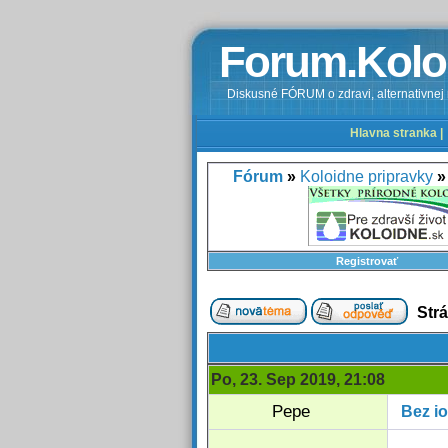
Forum.Kolo
Diskusné FÓRUM o zdravi, alternativnej m
Hlavna stranka |
Fórum
»
Koloidne pripravky
»
Registrovať
Str
Po, 23. Sep 2019, 21:08
Pepe
Bez io