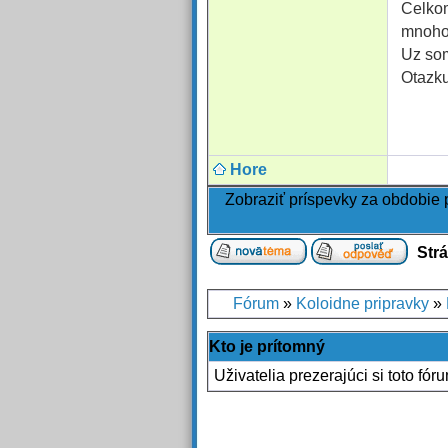
Celkom
mnoho
Uz som
Otazku
Hore
Zobraziť príspevky za obdobie
Str
Fórum
»
Koloidne pripravky
»
Kto je prítomný
Uživatelia prezerajúci si toto fór