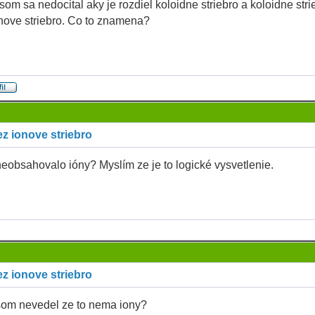
som sa nedocital aky je rozdiel koloidne striebro a koloidne stri
nove striebro. Co to znamena?
z ionove striebro
eobsahovalo ióny? Myslím ze je to logické vysvetlenie.
z ionove striebro
om nevedel ze to nema iony?