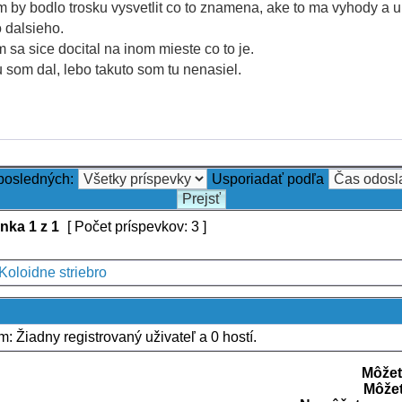
 by bodlo trosku vysvetlit co to znamena, ake to ma vyhody a u
 dalsieho.
 sa sice docital na inom mieste co to je.
 som dal, lebo takuto som tu nenasiel.
 posledných:
Usporiadať podľa
ánka
1
z
1
[ Počet príspevkov: 3 ]
Koloidne striebro
um: Žiadny registrovaný uživateľ a 0 hostí.
Môžet
Môže