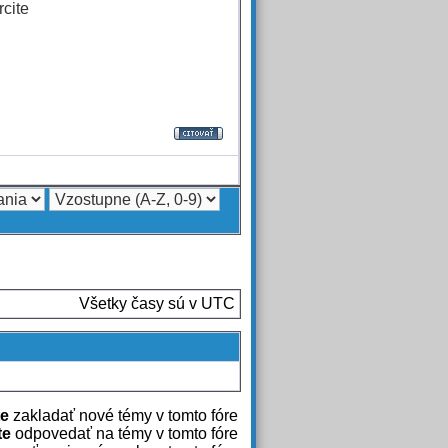
rcite
Všetky časy sú v UTC
e
zakladať nové témy v tomto fóre
te
odpovedať na témy v tomto fóre