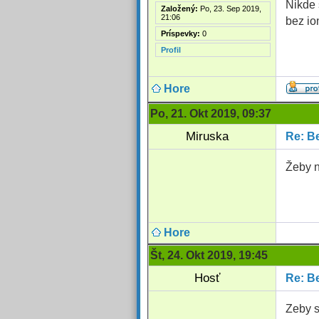
Nikde 
Založený:
Po, 23. Sep 2019,
21:06
bez io
Príspevky:
0
Profil
Hore
Po, 21. Okt 2019, 09:37
Miruska
Re: Be
Žeby n
Hore
Št, 24. Okt 2019, 19:45
Hosť
Re: Be
Zeby s