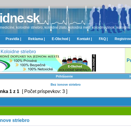
idne.sk
edicíne, koloidné striebro, koloidné zlato, koloidná med, koloidný zinok, koloidné
Pravidla |
Reklama |
E-Obchod |
Kontakt |
FAQ |
Registrov
Koloidne striebro
P
Prihlásenie
Bez ionove striebro
ánka
1
z
1
[ Počet príspevkov: 3 ]
nove striebro