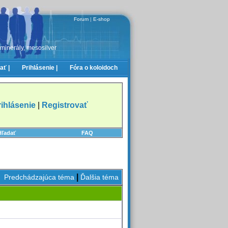
Forum
|
E-shop
 minerály, mesosilver
ať |
Prihlásenie |
Fóra o koloidoch
rihlásenie
|
Registrovať
Hľadať
FAQ
|
Predchádzajúca téma
Ďalšia téma